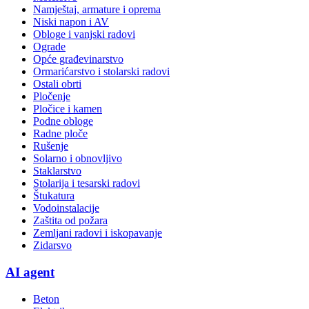
Namještaj, armature i oprema
Niski napon i AV
Obloge i vanjski radovi
Ograde
Opće građevinarstvo
Ormarićarstvo i stolarski radovi
Ostali obrti
Pločenje
Pločice i kamen
Podne obloge
Radne ploče
Rušenje
Solarno i obnovljivo
Staklarstvo
Stolarija i tesarski radovi
Štukatura
Vodoinstalacije
Zaštita od požara
Zemljani radovi i iskopavanje
Zidarsvo
AI agent
Beton