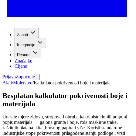
Zanati
Integracije
Resursi
Značajke
Cijene
Prijava
Započnite
Alati
/
Molerstvo
/
Kalkulator pokrivenosti boje i materijala
Besplatan kalkulator pokrivenosti boje i
materijala
Unesite mjere zidova, stropova i obruba kako biste dobili potpuni
popis materijala — galona grunta i boje, rola maskirne trake,
zaštitnih platana, kita, brusnog papira i više. Koristi standardne
industrijske stope pokrivenosti prilagođene stanju podloge i vrsti