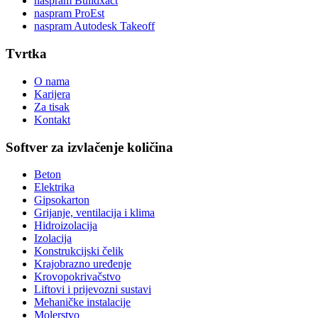
naspram Buildxact
naspram ProEst
naspram Autodesk Takeoff
Tvrtka
O nama
Karijera
Za tisak
Kontakt
Softver za izvlačenje količina
Beton
Elektrika
Gipsokarton
Grijanje, ventilacija i klima
Hidroizolacija
Izolacija
Konstrukcijski čelik
Krajobrazno uređenje
Krovopokrivačstvo
Liftovi i prijevozni sustavi
Mehaničke instalacije
Molerstvo