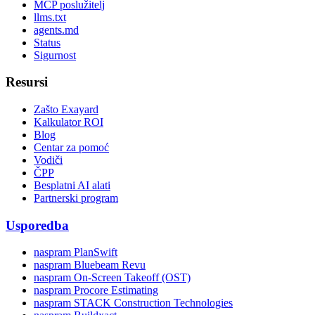
MCP poslužitelj
llms.txt
agents.md
Status
Sigurnost
Resursi
Zašto Exayard
Kalkulator ROI
Blog
Centar za pomoć
Vodiči
ČPP
Besplatni AI alati
Partnerski program
Usporedba
naspram PlanSwift
naspram Bluebeam Revu
naspram On-Screen Takeoff (OST)
naspram Procore Estimating
naspram STACK Construction Technologies