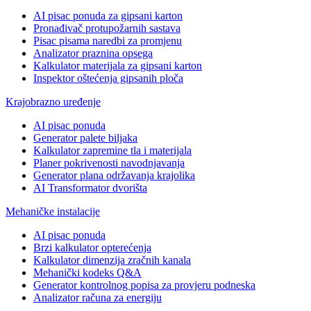
AI pisac ponuda za gipsani karton
Pronađivač protupožarnih sastava
Pisac pisama naredbi za promjenu
Analizator praznina opsega
Kalkulator materijala za gipsani karton
Inspektor oštećenja gipsanih ploča
Krajobrazno uređenje
AI pisac ponuda
Generator palete biljaka
Kalkulator zapremine tla i materijala
Planer pokrivenosti navodnjavanja
Generator plana održavanja krajolika
AI Transformator dvorišta
Mehaničke instalacije
AI pisac ponuda
Brzi kalkulator opterećenja
Kalkulator dimenzija zračnih kanala
Mehanički kodeks Q&A
Generator kontrolnog popisa za provjeru podneska
Analizator računa za energiju