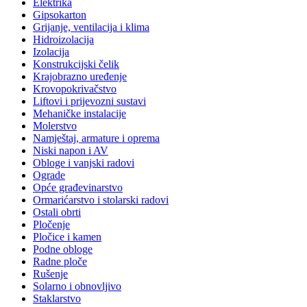
Elektrika
Gipsokarton
Grijanje, ventilacija i klima
Hidroizolacija
Izolacija
Konstrukcijski čelik
Krajobrazno uređenje
Krovopokrivačstvo
Liftovi i prijevozni sustavi
Mehaničke instalacije
Molerstvo
Namještaj, armature i oprema
Niski napon i AV
Obloge i vanjski radovi
Ograde
Opće građevinarstvo
Ormarićarstvo i stolarski radovi
Ostali obrti
Pločenje
Pločice i kamen
Podne obloge
Radne ploče
Rušenje
Solarno i obnovljivo
Staklarstvo