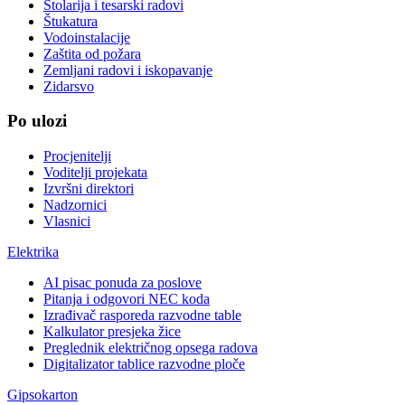
Stolarija i tesarski radovi
Štukatura
Vodoinstalacije
Zaštita od požara
Zemljani radovi i iskopavanje
Zidarsvo
Po ulozi
Procjenitelji
Voditelji projekata
Izvršni direktori
Nadzornici
Vlasnici
Elektrika
AI pisac ponuda za poslove
Pitanja i odgovori NEC koda
Izrađivač rasporeda razvodne table
Kalkulator presjeka žice
Preglednik električnog opsega radova
Digitalizator tablice razvodne ploče
Gipsokarton