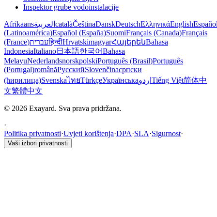
Inspektor grube vodoinstalacije
Afrikaans
العربية
català
Čeština
Dansk
Deutsch
Ελληνικά
English
Españo
(Latinoamérica)
Español (España)
Suomi
Français (Canada)
Français
(France)
עברית
हिन्दी
Hrvatski
magyar
Հայերեն
Bahasa
Indonesia
Italiano
日本語
한국어
Bahasa
Melayu
Nederlands
norsk
polski
Português (Brasil)
Português
(Portugal)
română
Русский
Slovenčina
српски
(ћирилица)
Svenska
ไทย
Türkçe
Українська
اردو
Tiếng Việt
简体中
文
繁體中文
© 2026 Exayard. Sva prava pridržana.
·
Politika privatnosti
·
Uvjeti korištenja
·
DPA
·
SLA
·
Sigurnost
·
Vaši izbori privatnosti