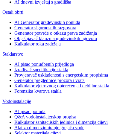
AI dnevni izvještaj s gradilišta
Ostali obrti
AI Generator građevinskih ponuda
Generator sigurnosnih razgovora
Generator potvrde o otkazu prava zadržanja
Objašnjavač klauzula građevinskih ugovora
Kalkulator roka zadržaja
Staklarstvo
AI pisac ponudbenih prijedloga
Izrađivač specifikacije stakla
Provjeravač usklađenosti s energetskim propisima
Generator preglednice prozora i vrata
Kalkulator vjetrovnog opterećenja i debljine stakla
Forenzika kvarova stakla
Vodoinstalacije
AI pisac ponuda
Q&A vodoinstalaterskog propisa
Kalkulator sanitacijskih jedinica i dimenzija cijevi
Alat za dimenzioniranje grejača vode
Selektor materijala cijevi