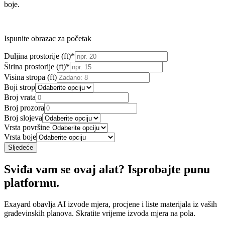
boje.
Ispunite obrazac za početak
Duljina prostorije (ft)
*
Širina prostorije (ft)
*
Visina stropa (ft)
Boji strop
Broj vrata
Broj prozora
Broj slojeva
Vrsta površine
Vrsta boje
Sljedeće
Sviđa vam se ovaj alat? Isprobajte punu
platformu.
Exayard obavlja AI izvode mjera, procjene i liste materijala iz vaših
građevinskih planova. Skratite vrijeme izvoda mjera na pola.