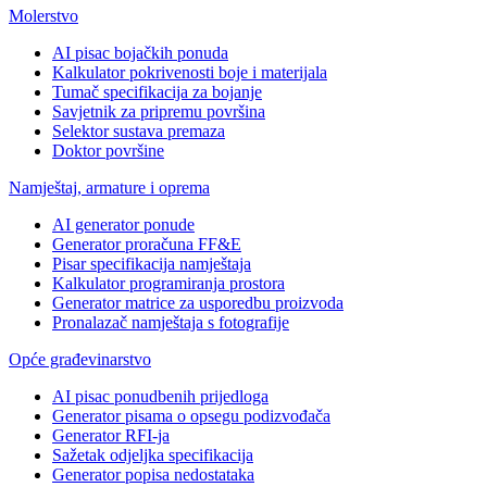
Molerstvo
AI pisac bojačkih ponuda
Kalkulator pokrivenosti boje i materijala
Tumač specifikacija za bojanje
Savjetnik za pripremu površina
Selektor sustava premaza
Doktor površine
Namještaj, armature i oprema
AI generator ponude
Generator proračuna FF&E
Pisar specifikacija namještaja
Kalkulator programiranja prostora
Generator matrice za usporedbu proizvoda
Pronalazač namještaja s fotografije
Opće građevinarstvo
AI pisac ponudbenih prijedloga
Generator pisama o opsegu podizvođača
Generator RFI-ja
Sažetak odjeljka specifikacija
Generator popisa nedostataka