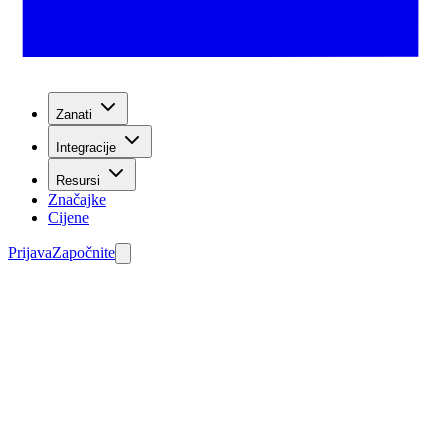
Zanati
Integracije
Resursi
Značajke
Cijene
Prijava
Započnite