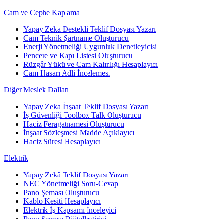
Cam ve Cephe Kaplama
Yapay Zeka Destekli Teklif Dosyası Yazarı
Cam Teknik Şartname Oluşturucu
Enerji Yönetmeliği Uygunluk Denetleyicisi
Pencere ve Kapı Listesi Oluşturucu
Rüzgâr Yükü ve Cam Kalınlığı Hesaplayıcı
Cam Hasarı Adli İncelemesi
Diğer Meslek Dalları
Yapay Zeka İnşaat Teklif Dosyası Yazarı
İş Güvenliği Toolbox Talk Oluşturucu
Haciz Feragatnamesi Oluşturucu
İnşaat Sözleşmesi Madde Açıklayıcı
Haciz Süresi Hesaplayıcı
Elektrik
Yapay Zekâ Teklif Dosyası Yazarı
NEC Yönetmeliği Soru-Cevap
Pano Şeması Oluşturucu
Kablo Kesiti Hesaplayıcı
Elektrik İş Kapsamı İnceleyici
Pano Şeması Dijitalleştirici