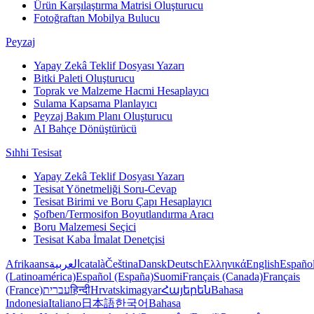
Ürün Karşılaştırma Matrisi Oluşturucu
Fotoğraftan Mobilya Bulucu
Peyzaj
Yapay Zekâ Teklif Dosyası Yazarı
Bitki Paleti Oluşturucu
Toprak ve Malzeme Hacmi Hesaplayıcı
Sulama Kapsama Planlayıcı
Peyzaj Bakım Planı Oluşturucu
AI Bahçe Dönüştürücü
Sıhhi Tesisat
Yapay Zekâ Teklif Dosyası Yazarı
Tesisat Yönetmeliği Soru-Cevap
Tesisat Birimi ve Boru Çapı Hesaplayıcı
Şofben/Termosifon Boyutlandırma Aracı
Boru Malzemesi Seçici
Tesisat Kaba İmalat Denetçisi
Afrikaans
العربية
català
Čeština
Dansk
Deutsch
Ελληνικά
English
Españo
(Latinoamérica)
Español (España)
Suomi
Français (Canada)
Français
(France)
עברית
हिन्दी
Hrvatski
magyar
Հայերեն
Bahasa
Indonesia
Italiano
日本語
한국어
Bahasa