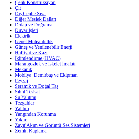
Çelik Konstrüksiyon
Çit
Dış Cephe Sıva
Diğer Meslek Dalları
Dolap ve Doğrama
Duvar İşleri
Elektrik
Genel Müteahhitlik
Güneş ve Yenilenebilir Enerji
Hafriyat ve Kazı
İklimlendirme (HVAC)
Marangozluk ve İskelet İmalatı
Mekanik
Mobilya, Demirbaş ve Ekipman
Peyzaj
Seramik ve Doğal Taş
Sıhhi Tesisat
Su Yalıtımı
Tezgahlar
Yalıtım
Yangından Korunma
Yıkım
Zayıf Akım ve Görüntü-Ses Sistemleri
Zemin Kaplama