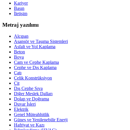
Kariyer
Basın
İletişim
Metraj yazılımı
Alçıpan
Asansör ve Taşıma Sistemleri
Asfalt ve Yol Kaplama
Beton
Boya
Cam ve Cephe Kaplama
Cephe ve Dış Kaplama
Çatı
Çelik Konstrüksiyon
Çit
Dış Cephe Sıva
Diğer Meslek Dalları
Dolap ve Doğrama
Duvar İşleri
Elektrik
Genel Müteahhitlik
Güneş ve Yenilenebilir Enerji
Hafriyat ve Kazı