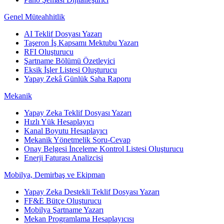
Genel Müteahhitlik
AI Teklif Dosyası Yazarı
Taşeron İş Kapsamı Mektubu Yazarı
RFI Oluşturucu
Şartname Bölümü Özetleyici
Eksik İşler Listesi Oluşturucu
Yapay Zekâ Günlük Saha Raporu
Mekanik
Yapay Zeka Teklif Dosyası Yazarı
Hızlı Yük Hesaplayıcı
Kanal Boyutu Hesaplayıcı
Mekanik Yönetmelik Soru-Cevap
Onay Belgesi İnceleme Kontrol Listesi Oluşturucu
Enerji Faturası Analizcisi
Mobilya, Demirbaş ve Ekipman
Yapay Zeka Destekli Teklif Dosyası Yazarı
FF&E Bütçe Oluşturucu
Mobilya Şartname Yazarı
Mekan Programlama Hesaplayıcısı