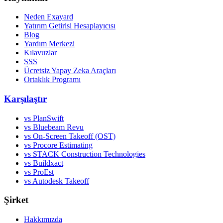
Neden Exayard
Yatırım Getirisi Hesaplayıcısı
Blog
Yardım Merkezi
Kılavuzlar
SSS
Ücretsiz Yapay Zeka Araçları
Ortaklık Programı
Karşılaştır
vs PlanSwift
vs Bluebeam Revu
vs On-Screen Takeoff (OST)
vs Procore Estimating
vs STACK Construction Technologies
vs Buildxact
vs ProEst
vs Autodesk Takeoff
Şirket
Hakkımızda