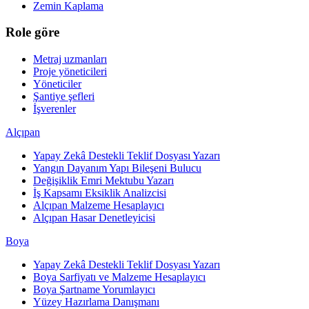
Zemin Kaplama
Role göre
Metraj uzmanları
Proje yöneticileri
Yöneticiler
Şantiye şefleri
İşverenler
Alçıpan
Yapay Zekâ Destekli Teklif Dosyası Yazarı
Yangın Dayanım Yapı Bileşeni Bulucu
Değişiklik Emri Mektubu Yazarı
İş Kapsamı Eksiklik Analizcisi
Alçıpan Malzeme Hesaplayıcı
Alçıpan Hasar Denetleyicisi
Boya
Yapay Zekâ Destekli Teklif Dosyası Yazarı
Boya Sarfiyatı ve Malzeme Hesaplayıcı
Boya Şartname Yorumlayıcı
Yüzey Hazırlama Danışmanı