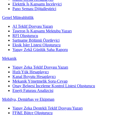
Elektrik İş Kapsamı İnceleyici
Pano Şeması Dijitalleştirici
Genel Müteahhitlik
AI Teklif Dosyası Yazarı
Taşeron İş Kapsamı Mektubu Yazarı
RFI Oluşturucu
Şartname Bölümü Özetleyici
Eksik İşler Listesi Oluşturucu
Yapay Zekâ Günlük Saha Raporu
Mekanik
Yapay Zeka Teklif Dosyası Yazarı
Hızlı Yük Hesaplayıcı
Kanal Boyutu Hesaplayıcı
Mekanik Yönetmelik Soru-Cevap
Onay Belgesi İnceleme Kontrol Listesi Oluşturucu
Enerji Faturası Analizcisi
Mobilya, Demirbaş ve Ekipman
Yapay Zeka Destekli Teklif Dosyası Yazarı
FF&E Bütçe Oluşturucu