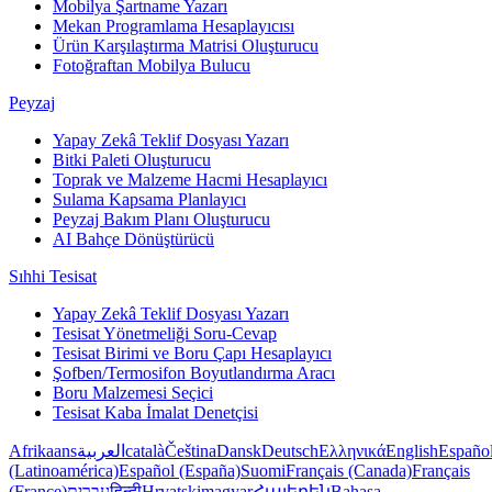
Mobilya Şartname Yazarı
Mekan Programlama Hesaplayıcısı
Ürün Karşılaştırma Matrisi Oluşturucu
Fotoğraftan Mobilya Bulucu
Peyzaj
Yapay Zekâ Teklif Dosyası Yazarı
Bitki Paleti Oluşturucu
Toprak ve Malzeme Hacmi Hesaplayıcı
Sulama Kapsama Planlayıcı
Peyzaj Bakım Planı Oluşturucu
AI Bahçe Dönüştürücü
Sıhhi Tesisat
Yapay Zekâ Teklif Dosyası Yazarı
Tesisat Yönetmeliği Soru-Cevap
Tesisat Birimi ve Boru Çapı Hesaplayıcı
Şofben/Termosifon Boyutlandırma Aracı
Boru Malzemesi Seçici
Tesisat Kaba İmalat Denetçisi
Afrikaans
العربية
català
Čeština
Dansk
Deutsch
Ελληνικά
English
Españo
(Latinoamérica)
Español (España)
Suomi
Français (Canada)
Français
(France)
עברית
हिन्दी
Hrvatski
magyar
Հայերեն
Bahasa