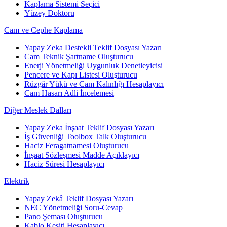
Kaplama Sistemi Seçici
Yüzey Doktoru
Cam ve Cephe Kaplama
Yapay Zeka Destekli Teklif Dosyası Yazarı
Cam Teknik Şartname Oluşturucu
Enerji Yönetmeliği Uygunluk Denetleyicisi
Pencere ve Kapı Listesi Oluşturucu
Rüzgâr Yükü ve Cam Kalınlığı Hesaplayıcı
Cam Hasarı Adli İncelemesi
Diğer Meslek Dalları
Yapay Zeka İnşaat Teklif Dosyası Yazarı
İş Güvenliği Toolbox Talk Oluşturucu
Haciz Feragatnamesi Oluşturucu
İnşaat Sözleşmesi Madde Açıklayıcı
Haciz Süresi Hesaplayıcı
Elektrik
Yapay Zekâ Teklif Dosyası Yazarı
NEC Yönetmeliği Soru-Cevap
Pano Şeması Oluşturucu
Kablo Kesiti Hesaplayıcı