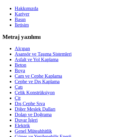
Hakkımızda
Kariyer
Basın
İletişim
Metraj yazılımı
Alçıpan
Asansör ve Taşıma Sistemleri
Asfalt ve Yol Kaplama
Beton
Boya
Cam ve Cephe Kaplama
Cephe ve Dış Kaplama
Çatı
Çelik Konstrüksiyon
Çit
Dış Cephe Sıva
Diğer Meslek Dalları
Dolap ve Doğrama
Duvar İşleri
Elektrik
Genel Müteahhitlik
Güneş ve Yenilenebilir Enerji