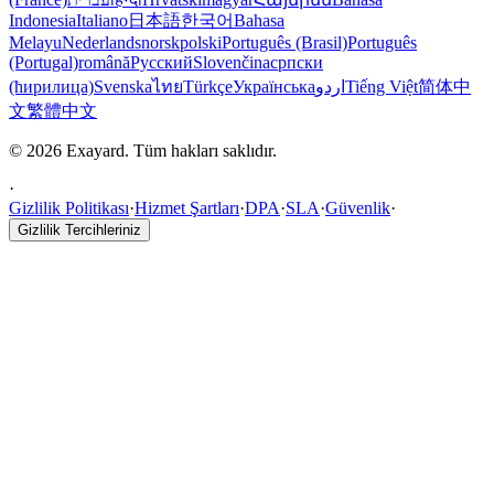
Indonesia
Italiano
日本語
한국어
Bahasa
Melayu
Nederlands
norsk
polski
Português (Brasil)
Português
(Portugal)
română
Русский
Slovenčina
српски
(ћирилица)
Svenska
ไทย
Türkçe
Українська
اردو
Tiếng Việt
简体中
文
繁體中文
© 2026 Exayard. Tüm hakları saklıdır.
·
Gizlilik Politikası
·
Hizmet Şartları
·
DPA
·
SLA
·
Güvenlik
·
Gizlilik Tercihleriniz