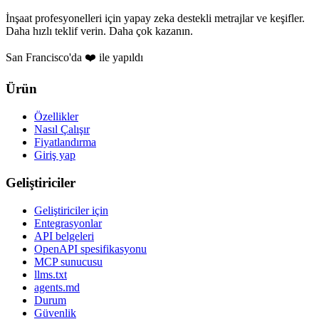
İnşaat profesyonelleri için yapay zeka destekli metrajlar ve keşifler.
Daha hızlı teklif verin. Daha çok kazanın.
San Francisco'da ❤️ ile yapıldı
Ürün
Özellikler
Nasıl Çalışır
Fiyatlandırma
Giriş yap
Geliştiriciler
Geliştiriciler için
Entegrasyonlar
API belgeleri
OpenAPI spesifikasyonu
MCP sunucusu
llms.txt
agents.md
Durum
Güvenlik