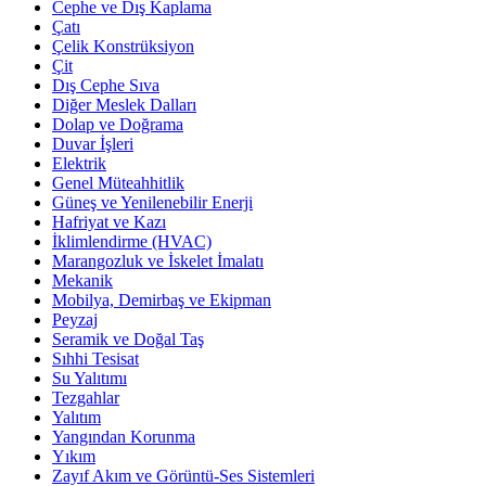
Cephe ve Dış Kaplama
Çatı
Çelik Konstrüksiyon
Çit
Dış Cephe Sıva
Diğer Meslek Dalları
Dolap ve Doğrama
Duvar İşleri
Elektrik
Genel Müteahhitlik
Güneş ve Yenilenebilir Enerji
Hafriyat ve Kazı
İklimlendirme (HVAC)
Marangozluk ve İskelet İmalatı
Mekanik
Mobilya, Demirbaş ve Ekipman
Peyzaj
Seramik ve Doğal Taş
Sıhhi Tesisat
Su Yalıtımı
Tezgahlar
Yalıtım
Yangından Korunma
Yıkım
Zayıf Akım ve Görüntü-Ses Sistemleri