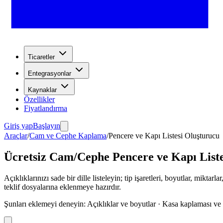
Ticaretler
Entegrasyonlar
Kaynaklar
Özellikler
Fiyatlandırma
Giriş yap
Başlayın
Araçlar
/
Cam ve Cephe Kaplama
/
Pencere ve Kapı Listesi Oluşturucu
Ücretsiz Cam/Cephe Pencere ve Kapı Liste
Açıklıklarınızı sade bir dille listeleyin; tip işaretleri, boyutlar, mikta
teklif dosyalarına eklenmeye hazırdır.
Şunları eklemeyi deneyin
:
Açıklıklar ve boyutlar · Kasa kaplaması ve