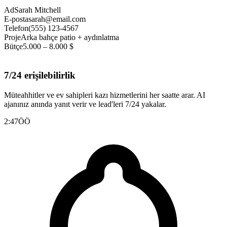
Ad
Sarah Mitchell
E-posta
sarah@email.com
Telefon
(555) 123-4567
Proje
Arka bahçe patio + aydınlatma
Bütçe
5.000 – 8.000 $
7/24 erişilebilirlik
Müteahhitler ve ev sahipleri kazı hizmetlerini her saatte arar. AI
ajanınız anında yanıt verir ve lead'leri 7/24 yakalar.
2:47
ÖÖ