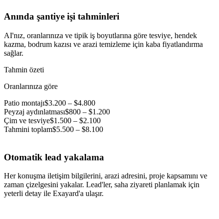
Anında şantiye işi tahminleri
AI'nız, oranlarınıza ve tipik iş boyutlarına göre tesviye, hendek
kazma, bodrum kazısı ve arazi temizleme için kaba fiyatlandırma
sağlar.
Tahmin özeti
Oranlarınıza göre
Patio montajı
$3.200 – $4.800
Peyzaj aydınlatması
$800 – $1.200
Çim ve tesviye
$1.500 – $2.100
Tahmini toplam
$5.500 – $8.100
Otomatik lead yakalama
Her konuşma iletişim bilgilerini, arazi adresini, proje kapsamını ve
zaman çizelgesini yakalar. Lead'ler, saha ziyareti planlamak için
yeterli detay ile Exayard'a ulaşır.