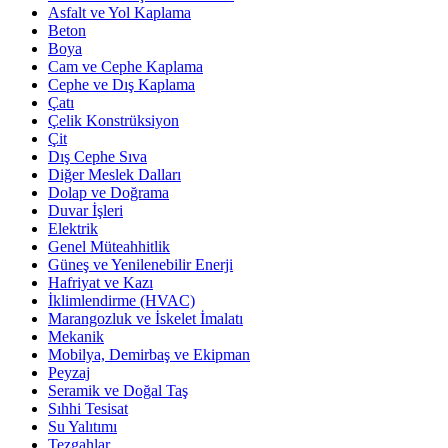
Asfalt ve Yol Kaplama
Beton
Boya
Cam ve Cephe Kaplama
Cephe ve Dış Kaplama
Çatı
Çelik Konstrüksiyon
Çit
Dış Cephe Sıva
Diğer Meslek Dalları
Dolap ve Doğrama
Duvar İşleri
Elektrik
Genel Müteahhitlik
Güneş ve Yenilenebilir Enerji
Hafriyat ve Kazı
İklimlendirme (HVAC)
Marangozluk ve İskelet İmalatı
Mekanik
Mobilya, Demirbaş ve Ekipman
Peyzaj
Seramik ve Doğal Taş
Sıhhi Tesisat
Su Yalıtımı
Tezgahlar