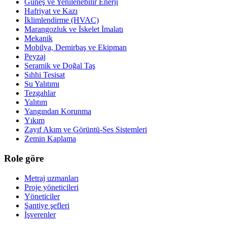
Güneş ve Yenilenebilir Enerji
Hafriyat ve Kazı
İklimlendirme (HVAC)
Marangozluk ve İskelet İmalatı
Mekanik
Mobilya, Demirbaş ve Ekipman
Peyzaj
Seramik ve Doğal Taş
Sıhhi Tesisat
Su Yalıtımı
Tezgahlar
Yalıtım
Yangından Korunma
Yıkım
Zayıf Akım ve Görüntü-Ses Sistemleri
Zemin Kaplama
Role göre
Metraj uzmanları
Proje yöneticileri
Yöneticiler
Şantiye şefleri
İşverenler