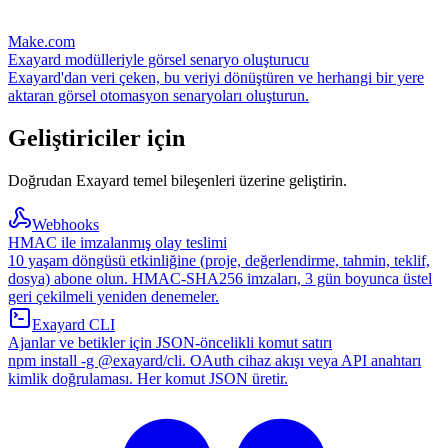
Make.com
Exayard modülleriyle görsel senaryo oluşturucu
Exayard'dan veri çeken, bu veriyi dönüştüren ve herhangi bir yere
aktaran görsel otomasyon senaryoları oluşturun.
Geliştiriciler için
Doğrudan Exayard temel bileşenleri üzerine geliştirin.
Webhooks
HMAC ile imzalanmış olay teslimi
10 yaşam döngüsü etkinliğine (proje, değerlendirme, tahmin, teklif,
dosya) abone olun. HMAC-SHA256 imzaları, 3 gün boyunca üstel
geri çekilmeli yeniden denemeler.
Exayard CLI
Ajanlar ve betikler için JSON-öncelikli komut satırı
npm install -g @exayard/cli. OAuth cihaz akışı veya API anahtarı
kimlik doğrulaması. Her komut JSON üretir.