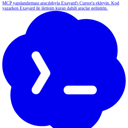
MCP yapılandırması aracılığıyla Exayard'ı Cursor'a ekleyin. Kod
yazarken Exayard ile iletişim kuran dahili araçlar geliştirin.