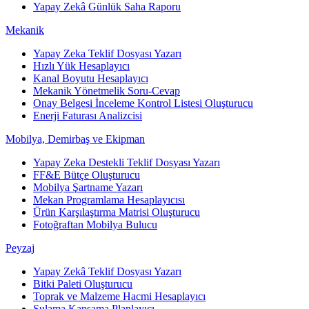
Yapay Zekâ Günlük Saha Raporu
Mekanik
Yapay Zeka Teklif Dosyası Yazarı
Hızlı Yük Hesaplayıcı
Kanal Boyutu Hesaplayıcı
Mekanik Yönetmelik Soru-Cevap
Onay Belgesi İnceleme Kontrol Listesi Oluşturucu
Enerji Faturası Analizcisi
Mobilya, Demirbaş ve Ekipman
Yapay Zeka Destekli Teklif Dosyası Yazarı
FF&E Bütçe Oluşturucu
Mobilya Şartname Yazarı
Mekan Programlama Hesaplayıcısı
Ürün Karşılaştırma Matrisi Oluşturucu
Fotoğraftan Mobilya Bulucu
Peyzaj
Yapay Zekâ Teklif Dosyası Yazarı
Bitki Paleti Oluşturucu
Toprak ve Malzeme Hacmi Hesaplayıcı
Sulama Kapsama Planlayıcı