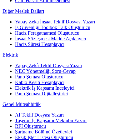
Cam Hasarı Adli İncelemesi
Diğer Meslek Dalları
Yapay Zeka İnşaat Teklif Dosyası Yazarı
İş Güvenliği Toolbox Talk Oluşturucu
Haciz Feragatnamesi Oluşturucu
İnşaat Sözleşmesi Madde Açıklayıcı
Haciz Süresi Hesaplayıcı
Elektrik
Yapay Zekâ Teklif Dosyası Yazarı
NEC Yönetmeliği Soru-Cevap
Pano Şeması Oluşturucu
Kablo Kesiti Hesaplayıcı
Elektrik İş Kapsamı İnceleyici
Pano Şeması Dijitalleştirici
Genel Müteahhitlik
AI Teklif Dosyası Yazarı
Taşeron İş Kapsamı Mektubu Yazarı
RFI Oluşturucu
Şartname Bölümü Özetleyici
Eksik İşler Listesi Oluşturucu