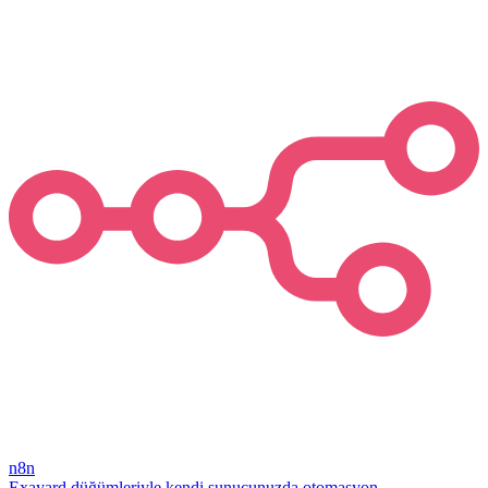
n8n
Exayard düğümleriyle kendi sunucunuzda otomasyon