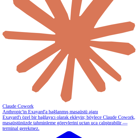
Claude Cowork
Anthropic'in Exayard'a bağlanmış masaüstü ajanı
Exayard'ı özel bir bağlayıcı olarak ekleyin; böylece Claude Cowork,
masaüstünüzde tahminleme görevlerini uçtan uca çalıştırabilir —
terminal gerekmez.