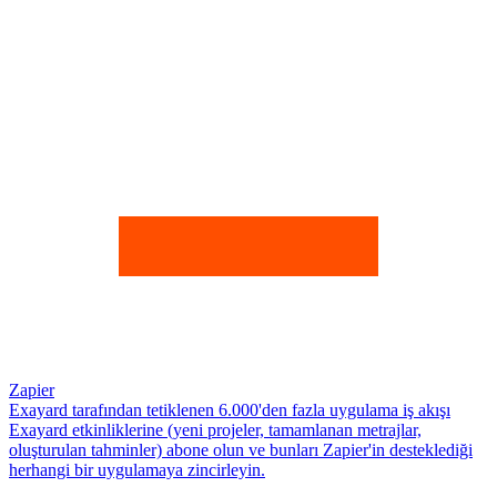
Zapier
Exayard tarafından tetiklenen 6.000'den fazla uygulama iş akışı
Exayard etkinliklerine (yeni projeler, tamamlanan metrajlar,
oluşturulan tahminler) abone olun ve bunları Zapier'in desteklediği
herhangi bir uygulamaya zincirleyin.