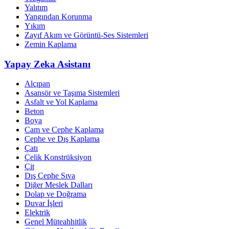
Yalıtım
Yangından Korunma
Yıkım
Zayıf Akım ve Görüntü-Ses Sistemleri
Zemin Kaplama
Yapay Zeka Asistanı
Alçıpan
Asansör ve Taşıma Sistemleri
Asfalt ve Yol Kaplama
Beton
Boya
Cam ve Cephe Kaplama
Cephe ve Dış Kaplama
Çatı
Çelik Konstrüksiyon
Çit
Dış Cephe Sıva
Diğer Meslek Dalları
Dolap ve Doğrama
Duvar İşleri
Elektrik
Genel Müteahhitlik