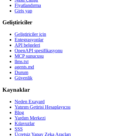
Fiyatlandırma
Giriş yap
Geliştiriciler
Geliştiriciler için
Entegrasyonlar
API belgeleri
OpenAPI spesifikasyonu
MCP sunucusu
llms.txt
agents.md
Durum
Güvenlik
Kaynaklar
Neden Exayard
Yatırım Getirisi Hesaplayıcısı
Blog
Yardım Merkezi
Kılavuzlar
SSS
Ücretsiz Yapay Zeka Araçları