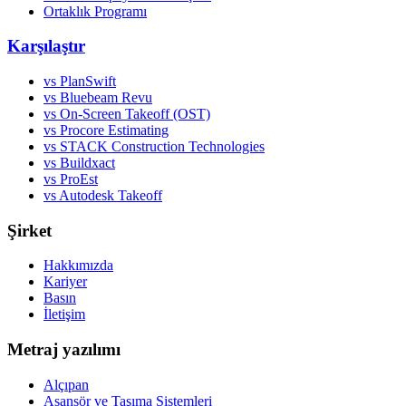
Ortaklık Programı
Karşılaştır
vs PlanSwift
vs Bluebeam Revu
vs On-Screen Takeoff (OST)
vs Procore Estimating
vs STACK Construction Technologies
vs Buildxact
vs ProEst
vs Autodesk Takeoff
Şirket
Hakkımızda
Kariyer
Basın
İletişim
Metraj yazılımı
Alçıpan
Asansör ve Taşıma Sistemleri