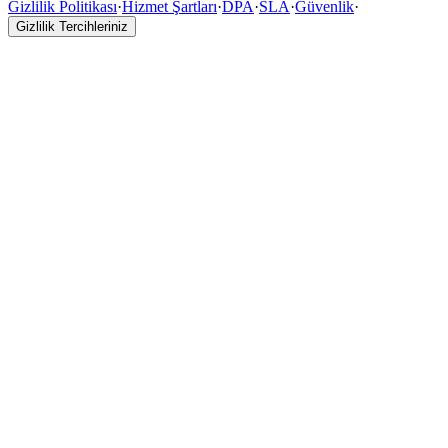
Gizlilik Politikası
·
Hizmet Şartları
·
DPA
·
SLA
·
Güvenlik
·
Gizlilik Tercihleriniz