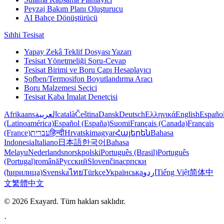
Peyzaj Bakım Planı Oluşturucu
AI Bahçe Dönüştürücü
Sıhhi Tesisat
Yapay Zekâ Teklif Dosyası Yazarı
Tesisat Yönetmeliği Soru-Cevap
Tesisat Birimi ve Boru Çapı Hesaplayıcı
Şofben/Termosifon Boyutlandırma Aracı
Boru Malzemesi Seçici
Tesisat Kaba İmalat Denetçisi
Afrikaans
العربية
català
Čeština
Dansk
Deutsch
Ελληνικά
English
Españo
(Latinoamérica)
Español (España)
Suomi
Français (Canada)
Français
(France)
עברית
हिन्दी
Hrvatski
magyar
Հայերեն
Bahasa
Indonesia
Italiano
日本語
한국어
Bahasa
Melayu
Nederlands
norsk
polski
Português (Brasil)
Português
(Portugal)
română
Русский
Slovenčina
српски
(ћирилица)
Svenska
ไทย
Türkçe
Українська
اردو
Tiếng Việt
简体中
文
繁體中文
© 2026 Exayard. Tüm hakları saklıdır.
·