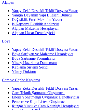
Alçıpan
Yapay Zekâ Destekli Teklif Dosyası Yazarı
Yangın Dayanım Yapı Bileşeni Bulucu
Değişiklik Emri Mektubu Yazarı
İş Kapsamı Eksiklik Analizcisi
Alçıpan Malzeme Hesaplayıcı
Alçıpan Hasar Denetleyicisi
Boya
Yapay Zekâ Destekli Teklif Dosyası Yazarı
Boya Sarfiyatı ve Malzeme Hesaplayıcı
Boya Şartname Yorumlayıcı
Yüzey Hazırlama Danışmanı
Kaplama Sistemi Seçici
Yüzey Doktoru
Cam ve Cephe Kaplama
Yapay Zeka Destekli Teklif Dosyası Yazarı
Cam Teknik Şartname Oluşturucu
Enerji Yönetmeliği Uygunluk Denetleyicisi
Pencere ve Kapı Listesi Oluşturucu
Rüzgâr Yükü ve Cam Kalınlığı Hesaplayıcı