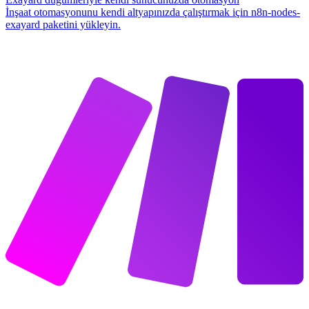
İnşaat otomasyonunu kendi altyapınızda çalıştırmak için n8n-nodes-
exayard paketini yükleyin.