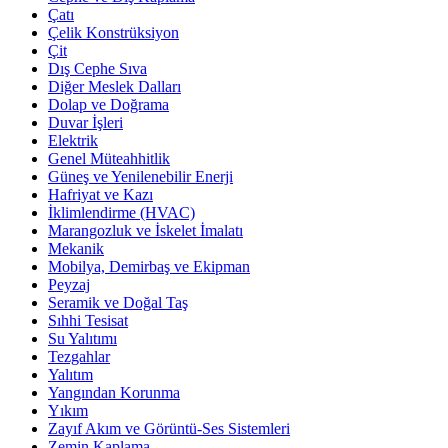
Çatı
Çelik Konstrüksiyon
Çit
Dış Cephe Sıva
Diğer Meslek Dalları
Dolap ve Doğrama
Duvar İşleri
Elektrik
Genel Müteahhitlik
Güneş ve Yenilenebilir Enerji
Hafriyat ve Kazı
İklimlendirme (HVAC)
Marangozluk ve İskelet İmalatı
Mekanik
Mobilya, Demirbaş ve Ekipman
Peyzaj
Seramik ve Doğal Taş
Sıhhi Tesisat
Su Yalıtımı
Tezgahlar
Yalıtım
Yangından Korunma
Yıkım
Zayıf Akım ve Görüntü-Ses Sistemleri
Zemin Kaplama