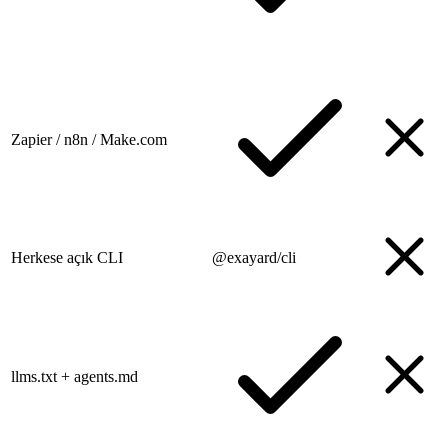
Zapier / n8n / Make.com
Herkese açık CLI
@exayard/cli
llms.txt + agents.md