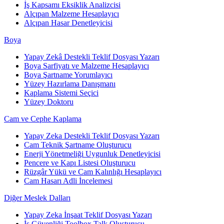
İş Kapsamı Eksiklik Analizcisi
Alçıpan Malzeme Hesaplayıcı
Alçıpan Hasar Denetleyicisi
Boya
Yapay Zekâ Destekli Teklif Dosyası Yazarı
Boya Sarfiyatı ve Malzeme Hesaplayıcı
Boya Şartname Yorumlayıcı
Yüzey Hazırlama Danışmanı
Kaplama Sistemi Seçici
Yüzey Doktoru
Cam ve Cephe Kaplama
Yapay Zeka Destekli Teklif Dosyası Yazarı
Cam Teknik Şartname Oluşturucu
Enerji Yönetmeliği Uygunluk Denetleyicisi
Pencere ve Kapı Listesi Oluşturucu
Rüzgâr Yükü ve Cam Kalınlığı Hesaplayıcı
Cam Hasarı Adli İncelemesi
Diğer Meslek Dalları
Yapay Zeka İnşaat Teklif Dosyası Yazarı
İş Güvenliği Toolbox Talk Oluşturucu