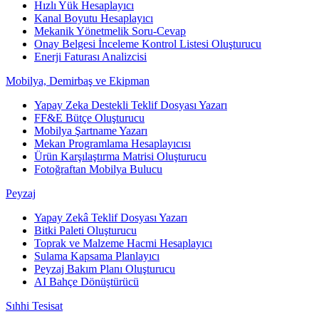
Hızlı Yük Hesaplayıcı
Kanal Boyutu Hesaplayıcı
Mekanik Yönetmelik Soru-Cevap
Onay Belgesi İnceleme Kontrol Listesi Oluşturucu
Enerji Faturası Analizcisi
Mobilya, Demirbaş ve Ekipman
Yapay Zeka Destekli Teklif Dosyası Yazarı
FF&E Bütçe Oluşturucu
Mobilya Şartname Yazarı
Mekan Programlama Hesaplayıcısı
Ürün Karşılaştırma Matrisi Oluşturucu
Fotoğraftan Mobilya Bulucu
Peyzaj
Yapay Zekâ Teklif Dosyası Yazarı
Bitki Paleti Oluşturucu
Toprak ve Malzeme Hacmi Hesaplayıcı
Sulama Kapsama Planlayıcı
Peyzaj Bakım Planı Oluşturucu
AI Bahçe Dönüştürücü
Sıhhi Tesisat