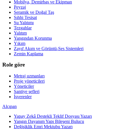
Mobilya, Demirbaş ve Ekipman
Peyzaj
Seramik ve Doğal Taş
Sıhhi Tesisat
Su Yalıtımı
Tezgahlar
Yalıtım
Yangından Korunma
Yıkım
Zayıf Akım ve Görüntü-Ses Sistemleri
Zemin Kaplama
Role göre
Metraj uzmanları
Proje yöneticileri
Yöneticiler
Şantiye şefleri
İşverenler
Alçıpan
Yapay Zekâ Destekli Teklif Dosyası Yazarı
Yangın Dayanım Yapı Bileşeni Bulucu
Değişiklik Emri Mektubu Yazarı