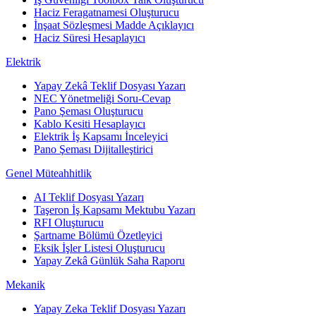
Haciz Feragatnamesi Oluşturucu
İnşaat Sözleşmesi Madde Açıklayıcı
Haciz Süresi Hesaplayıcı
Elektrik
Yapay Zekâ Teklif Dosyası Yazarı
NEC Yönetmeliği Soru-Cevap
Pano Şeması Oluşturucu
Kablo Kesiti Hesaplayıcı
Elektrik İş Kapsamı İnceleyici
Pano Şeması Dijitalleştirici
Genel Müteahhitlik
AI Teklif Dosyası Yazarı
Taşeron İş Kapsamı Mektubu Yazarı
RFI Oluşturucu
Şartname Bölümü Özetleyici
Eksik İşler Listesi Oluşturucu
Yapay Zekâ Günlük Saha Raporu
Mekanik
Yapay Zeka Teklif Dosyası Yazarı