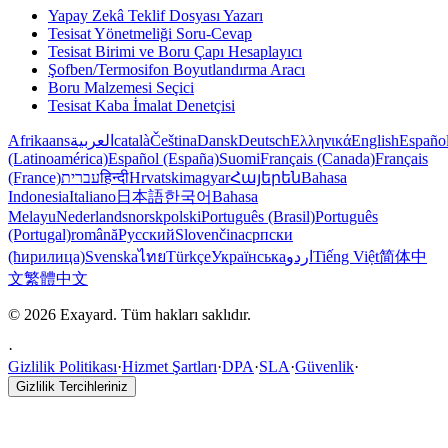
Yapay Zekâ Teklif Dosyası Yazarı
Tesisat Yönetmeliği Soru-Cevap
Tesisat Birimi ve Boru Çapı Hesaplayıcı
Şofben/Termosifon Boyutlandırma Aracı
Boru Malzemesi Seçici
Tesisat Kaba İmalat Denetçisi
Afrikaans
العربية
català
Čeština
Dansk
Deutsch
Ελληνικά
English
Españo
(Latinoamérica)
Español (España)
Suomi
Français (Canada)
Français
(France)
עברית
हिन्दी
Hrvatski
magyar
Հայերեն
Bahasa
Indonesia
Italiano
日本語
한국어
Bahasa
Melayu
Nederlands
norsk
polski
Português (Brasil)
Português
(Portugal)
română
Русский
Slovenčina
српски
(ћирилица)
Svenska
ไทย
Türkçe
Українська
اردو
Tiếng Việt
简体中
文
繁體中文
© 2026 Exayard. Tüm hakları saklıdır.
·
Gizlilik Politikası
·
Hizmet Şartları
·
DPA
·
SLA
·
Güvenlik
·
Gizlilik Tercihleriniz