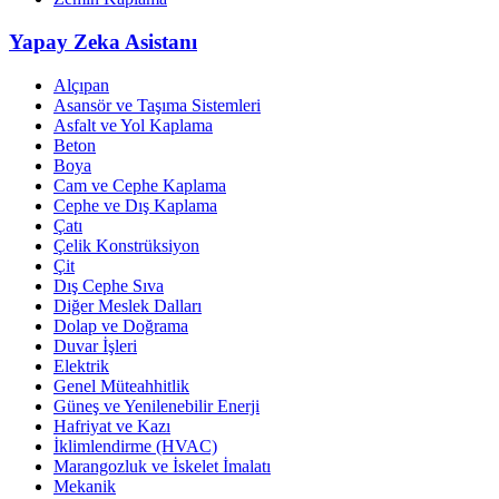
Yapay Zeka Asistanı
Alçıpan
Asansör ve Taşıma Sistemleri
Asfalt ve Yol Kaplama
Beton
Boya
Cam ve Cephe Kaplama
Cephe ve Dış Kaplama
Çatı
Çelik Konstrüksiyon
Çit
Dış Cephe Sıva
Diğer Meslek Dalları
Dolap ve Doğrama
Duvar İşleri
Elektrik
Genel Müteahhitlik
Güneş ve Yenilenebilir Enerji
Hafriyat ve Kazı
İklimlendirme (HVAC)
Marangozluk ve İskelet İmalatı
Mekanik