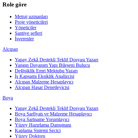
Role göre
Metraj uzmanları
Proje yöneticileri
Yöneticiler
Şantiye şefleri
İşverenler
Alçıpan
Yapay Zekâ Destekli Teklif Dosyası Yazarı
Yangın Dayanım Yapı Bileşeni Bulucu
Değişiklik Emri Mektubu Yazarı
İş Kapsamı Eksiklik Analizcisi
Alçıpan Malzeme Hesaplayıcı
Alçıpan Hasar Denetleyicisi
Boya
Yapay Zekâ Destekli Teklif Dosyası Yazarı
Boya Sarfiyatı ve Malzeme Hesaplayıcı
Boya Şartname Yorumlayıcı
Yüzey Hazırlama Danışmanı
Kaplama Sistemi Seçici
Yüzey Doktoru