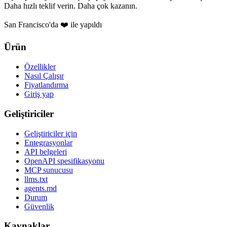
Daha hızlı teklif verin. Daha çok kazanın.
San Francisco'da ❤️ ile yapıldı
Ürün
Özellikler
Nasıl Çalışır
Fiyatlandırma
Giriş yap
Geliştiriciler
Geliştiriciler için
Entegrasyonlar
API belgeleri
OpenAPI spesifikasyonu
MCP sunucusu
llms.txt
agents.md
Durum
Güvenlik
Kaynaklar