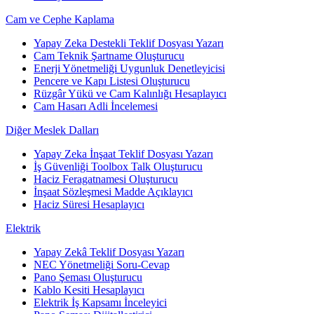
Cam ve Cephe Kaplama
Yapay Zeka Destekli Teklif Dosyası Yazarı
Cam Teknik Şartname Oluşturucu
Enerji Yönetmeliği Uygunluk Denetleyicisi
Pencere ve Kapı Listesi Oluşturucu
Rüzgâr Yükü ve Cam Kalınlığı Hesaplayıcı
Cam Hasarı Adli İncelemesi
Diğer Meslek Dalları
Yapay Zeka İnşaat Teklif Dosyası Yazarı
İş Güvenliği Toolbox Talk Oluşturucu
Haciz Feragatnamesi Oluşturucu
İnşaat Sözleşmesi Madde Açıklayıcı
Haciz Süresi Hesaplayıcı
Elektrik
Yapay Zekâ Teklif Dosyası Yazarı
NEC Yönetmeliği Soru-Cevap
Pano Şeması Oluşturucu
Kablo Kesiti Hesaplayıcı
Elektrik İş Kapsamı İnceleyici