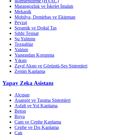
İklimlendirme (HVAC)
Marangozluk ve İskelet İmalatı
Mekanik
Mobilya, Demirbaş ve Ekipman
Peyzaj
Seramik ve Doğal Taş
Sıhhi Tesisat
Su Yalıtımı
Tezgahlar
Yalıtım
Yangından Korunma
Yıkım
Zayıf Akım ve Görüntü-Ses Sistemleri
Zemin Kaplama
Yapay Zeka Asistanı
Alçıpan
Asansör ve Taşıma Sistemleri
Asfalt ve Yol Kaplama
Beton
Boya
Cam ve Cephe Kaplama
Cephe ve Dış Kaplama
Çatı