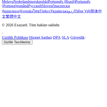
Melayu
Nederlands
norsk
polski
Português (Brasil)
Português
(Portugal)
română
Русский
Slovenčina
српски
(ћирилица)
Svenska
ไทย
Türkçe
Українська
اردو
Tiếng Việt
简体中
文
繁體中文
© 2026 Exayard. Tüm hakları saklıdır.
·
Gizlilik Politikası
·
Hizmet Şartları
·
DPA
·
SLA
·
Güvenlik
·
Gizlilik Tercihleriniz