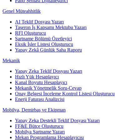
Pano Şeması Dijitalleştirici
Genel Müteahhitlik
AI Teklif Dosyası Yazarı
Taşeron İş Kapsamı Mektubu Yazarı
RFI Oluşturucu
Şartname Bölümü Özetleyici
Eksik İşler Listesi Oluşturucu
Yapay Zekâ Günlük Saha Raporu
Mekanik
Yapay Zeka Teklif Dosyası Yazarı
Hızlı Yük Hesaplayıcı
Kanal Boyutu Hesaplayıcı
Mekanik Yönetmelik Soru-Cevap
Onay Belgesi İnceleme Kontrol Listesi Oluşturucu
Enerji Faturası Analizcisi
Mobilya, Demirbaş ve Ekipman
Yapay Zeka Destekli Teklif Dosyası Yazarı
FF&E Bütçe Oluşturucu
Mobilya Şartname Yazarı
Mekan Programlama Hesaplayıcısı