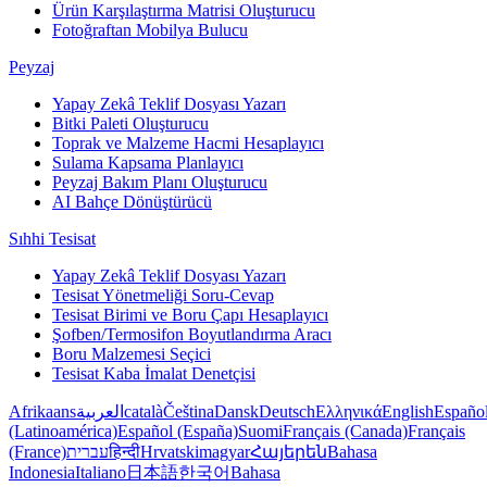
Ürün Karşılaştırma Matrisi Oluşturucu
Fotoğraftan Mobilya Bulucu
Peyzaj
Yapay Zekâ Teklif Dosyası Yazarı
Bitki Paleti Oluşturucu
Toprak ve Malzeme Hacmi Hesaplayıcı
Sulama Kapsama Planlayıcı
Peyzaj Bakım Planı Oluşturucu
AI Bahçe Dönüştürücü
Sıhhi Tesisat
Yapay Zekâ Teklif Dosyası Yazarı
Tesisat Yönetmeliği Soru-Cevap
Tesisat Birimi ve Boru Çapı Hesaplayıcı
Şofben/Termosifon Boyutlandırma Aracı
Boru Malzemesi Seçici
Tesisat Kaba İmalat Denetçisi
Afrikaans
العربية
català
Čeština
Dansk
Deutsch
Ελληνικά
English
Españo
(Latinoamérica)
Español (España)
Suomi
Français (Canada)
Français
(France)
עברית
हिन्दी
Hrvatski
magyar
Հայերեն
Bahasa
Indonesia
Italiano
日本語
한국어
Bahasa