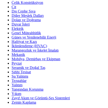
Çelik Konstrüksiyon
Çit
Dış Cephe Sıva
Diğer Meslek Dalları
Dolap ve Doğrama
Duvar İşleri
Elektrik
Genel Müteahhitlik
Güneş ve Yenilenebilir Enerji
Hafriyat ve Kazı
İklimlendirme (HVAC)
Marangozluk ve İskelet İmalatı
Mekanik
Mobilya, Demirbaş ve Ekipman
Peyzaj
Seramik ve Doğal Taş
Sıhhi Tesisat
Su Yalıtımı
Tezgahlar
Yalıtım
Yangından Korunma
Yıkım
Zayıf Akım ve Görüntü-Ses Sistemleri
Zemin Kaplama