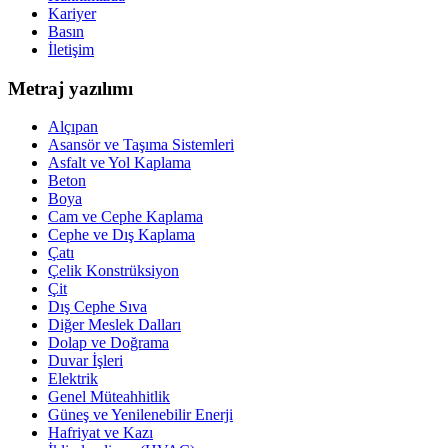
Kariyer
Basın
İletişim
Metraj yazılımı
Alçıpan
Asansör ve Taşıma Sistemleri
Asfalt ve Yol Kaplama
Beton
Boya
Cam ve Cephe Kaplama
Cephe ve Dış Kaplama
Çatı
Çelik Konstrüksiyon
Çit
Dış Cephe Sıva
Diğer Meslek Dalları
Dolap ve Doğrama
Duvar İşleri
Elektrik
Genel Müteahhitlik
Güneş ve Yenilenebilir Enerji
Hafriyat ve Kazı