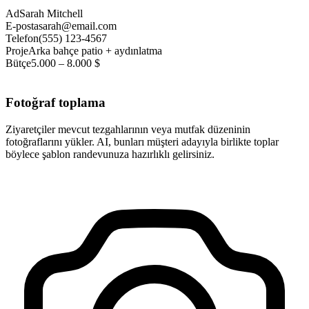
Ad
Sarah Mitchell
E-posta
sarah@email.com
Telefon
(555) 123-4567
Proje
Arka bahçe patio + aydınlatma
Bütçe
5.000 – 8.000 $
Fotoğraf toplama
Ziyaretçiler mevcut tezgahlarının veya mutfak düzeninin
fotoğraflarını yükler. AI, bunları müşteri adayıyla birlikte toplar
böylece şablon randevunuza hazırlıklı gelirsiniz.