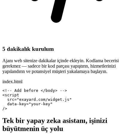
5 dakikalık kurulum
Ajanı web sitenize dakikalar içinde ekleyin. Kodlama becerisi
gerekmez — sadece bir kod parçası yapıştırın, hizmetlerinizi
yapılandırın ve potansiyel müşteri yakalamaya başlayın.
index.html
<!-- Add before </body> -->
<script
src
=
"exayard.com/widget.js"
data-key
=
"your-key"
/>
Tek bir yapay zeka asistanı, işinizi
büyütmenin üç yolu