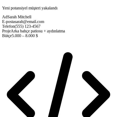
Yeni potansiyel müşteri yakalandı
Ad
Sarah Mitchell
E-posta
sarah@email.com
Telefon
(555) 123-4567
Proje
Arka bahçe patiosu + aydınlatma
Bütçe
5.000 – 8.000 $