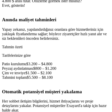
4.800 $ arası tutar. Önizleme görmek ister misiniz?
Evet, gösterin!
Anında maliyet tahminleri
Yapay zekanız, yapılandırdığınız oranlara göre hizmetleriniz için
yaklaşık fiyatlandırma sağlar; böylece ziyaretçiler hızlı yanıt alır ve
siz beklentileri önceden belirlersiniz.
Tahmin özeti
Tarifelerinize göre
Patio kurulumu
$3.200 – $4.800
Peyzaj aydınlatması
$800 – $1.200
Çim ve tesviye
$1.500 – $2.100
Tahmini toplam
$5.500 – $8.100
Otomatik potansiyel müşteri yakalama
Her sohbet iletişim bilgilerini, hizmet ihtiyaçlarını ve proje
detaylarını yakalar. Potansiyel müşteriler Exayard'a takip için hazır
halde akar.