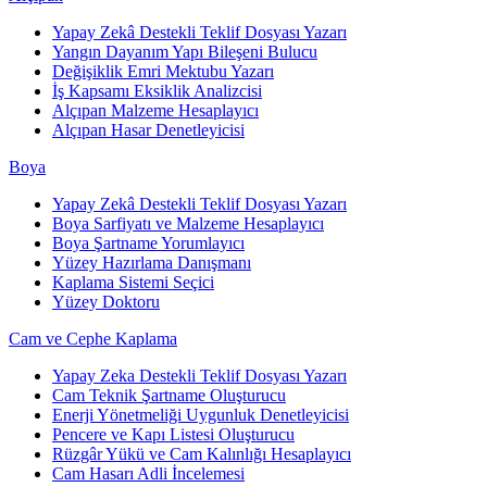
Yapay Zekâ Destekli Teklif Dosyası Yazarı
Yangın Dayanım Yapı Bileşeni Bulucu
Değişiklik Emri Mektubu Yazarı
İş Kapsamı Eksiklik Analizcisi
Alçıpan Malzeme Hesaplayıcı
Alçıpan Hasar Denetleyicisi
Boya
Yapay Zekâ Destekli Teklif Dosyası Yazarı
Boya Sarfiyatı ve Malzeme Hesaplayıcı
Boya Şartname Yorumlayıcı
Yüzey Hazırlama Danışmanı
Kaplama Sistemi Seçici
Yüzey Doktoru
Cam ve Cephe Kaplama
Yapay Zeka Destekli Teklif Dosyası Yazarı
Cam Teknik Şartname Oluşturucu
Enerji Yönetmeliği Uygunluk Denetleyicisi
Pencere ve Kapı Listesi Oluşturucu
Rüzgâr Yükü ve Cam Kalınlığı Hesaplayıcı
Cam Hasarı Adli İncelemesi