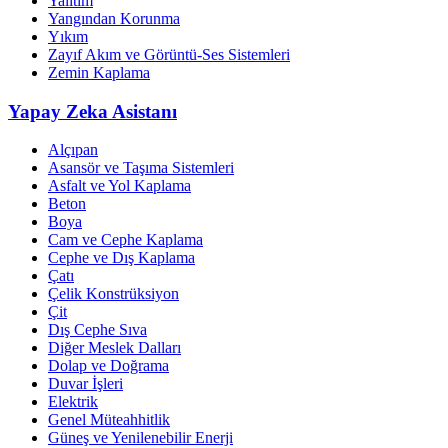
Yalıtım
Yangından Korunma
Yıkım
Zayıf Akım ve Görüntü-Ses Sistemleri
Zemin Kaplama
Yapay Zeka Asistanı
Alçıpan
Asansör ve Taşıma Sistemleri
Asfalt ve Yol Kaplama
Beton
Boya
Cam ve Cephe Kaplama
Cephe ve Dış Kaplama
Çatı
Çelik Konstrüksiyon
Çit
Dış Cephe Sıva
Diğer Meslek Dalları
Dolap ve Doğrama
Duvar İşleri
Elektrik
Genel Müteahhitlik
Güneş ve Yenilenebilir Enerji