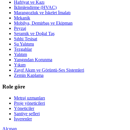
Hafriyat ve Kazı
İklimlendirme (HVAC)
Marangozluk ve İskelet İmalatı
Mekanik
Mobilya, Demirbaş ve Ekipman
Peyzaj
Seramik ve Doğal Taş
Sıhhi Tesisat
Su Yalıtımı
Tezgahlar
Yalıtım
Yangından Korunma
Yıkım
Zayıf Akım ve Görüntü-Ses Sistemleri
Zemin Kaplama
Role göre
Metraj uzmanları
Proje yöneticileri
Yöneticiler
Şantiye şefleri
İşverenler
Alçıpan