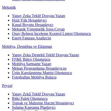
Mekanik
Yapay Zeka Teklif Dosyası Yazarı
Hızlı Yük Hesaplayıcı
Kanal Boyutu Hesaplayıcı
Mekanik Yönetmelik Soru-Cevap
Onay Belgesi İnceleme Kontrol Listesi Oluşturucu
Enerji Faturası Analizcisi
Mobilya, Demirbaş ve Ekipman
Yapay Zeka Destekli Teklif Dosyası Yazarı
FF&E Bütçe Oluşturucu
Mobilya Şartname Yazarı
Mekan Programlama Hesaplayıcısı
Ürün Karşılaştırma Matrisi Oluşturucu
Fotoğraftan Mobilya Bulucu
Peyzaj
Yapay Zekâ Teklif Dosyası Yazarı
Bitki Paleti Oluşturucu
Toprak ve Malzeme Hacmi Hesaplayıcı
Sulama Kapsama Planlayıcı