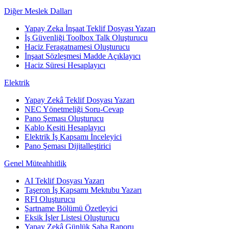
Diğer Meslek Dalları
Yapay Zeka İnşaat Teklif Dosyası Yazarı
İş Güvenliği Toolbox Talk Oluşturucu
Haciz Feragatnamesi Oluşturucu
İnşaat Sözleşmesi Madde Açıklayıcı
Haciz Süresi Hesaplayıcı
Elektrik
Yapay Zekâ Teklif Dosyası Yazarı
NEC Yönetmeliği Soru-Cevap
Pano Şeması Oluşturucu
Kablo Kesiti Hesaplayıcı
Elektrik İş Kapsamı İnceleyici
Pano Şeması Dijitalleştirici
Genel Müteahhitlik
AI Teklif Dosyası Yazarı
Taşeron İş Kapsamı Mektubu Yazarı
RFI Oluşturucu
Şartname Bölümü Özetleyici
Eksik İşler Listesi Oluşturucu
Yapay Zekâ Günlük Saha Raporu