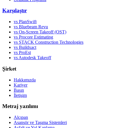
Karşılaştır
vs PlanSwift
vs Bluebeam Revu
vs On-Screen Takeoff (OST)
vs Procore Estimating
vs STACK Construction Technologies
vs Buildxact
vs ProEst
vs Autodesk Takeoff
Şirket
Hakkımızda
Kariyer
Basın
İletişim
Metraj yazılımı
Alçıpan
Asansör ve Taşıma Sistemleri
Asfalt ve Yol Kaplama