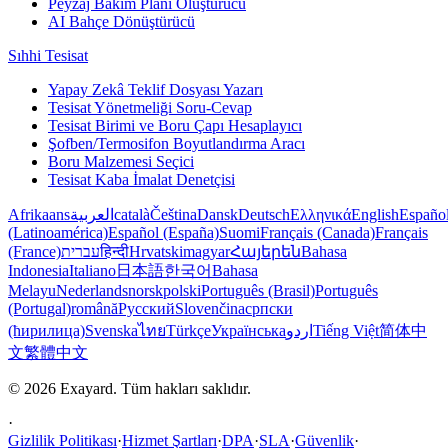
Peyzaj Bakım Planı Oluşturucu
AI Bahçe Dönüştürücü
Sıhhi Tesisat
Yapay Zekâ Teklif Dosyası Yazarı
Tesisat Yönetmeliği Soru-Cevap
Tesisat Birimi ve Boru Çapı Hesaplayıcı
Şofben/Termosifon Boyutlandırma Aracı
Boru Malzemesi Seçici
Tesisat Kaba İmalat Denetçisi
Afrikaans
العربية
català
Čeština
Dansk
Deutsch
Ελληνικά
English
Españo
(Latinoamérica)
Español (España)
Suomi
Français (Canada)
Français
(France)
עברית
हिन्दी
Hrvatski
magyar
Հայերեն
Bahasa
Indonesia
Italiano
日本語
한국어
Bahasa
Melayu
Nederlands
norsk
polski
Português (Brasil)
Português
(Portugal)
română
Русский
Slovenčina
српски
(ћирилица)
Svenska
ไทย
Türkçe
Українська
اردو
Tiếng Việt
简体中
文
繁體中文
© 2026 Exayard. Tüm hakları saklıdır.
·
Gizlilik Politikası
·
Hizmet Şartları
·
DPA
·
SLA
·
Güvenlik
·