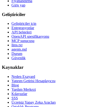
Fiyatlandırma
Giriş yap
Geliştiriciler
Geliştiriciler için
Entegrasyonlar
API belgeleri
OpenAPI spesifikasyonu
MCP sunucusu
llms.txt
agents.md
Durum
Güvenlik
Kaynaklar
Neden Exayard
Yatırım Getirisi Hesaplayıcısı
Blog
Yardım Merkezi
Kılavuzlar
SSS
Ücretsiz Yapay Zeka Araçları
Ortaklık Programı