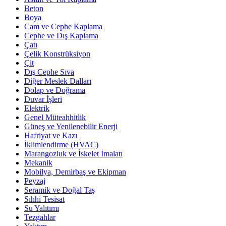
Beton
Boya
Cam ve Cephe Kaplama
Cephe ve Dış Kaplama
Çatı
Çelik Konstrüksiyon
Çit
Dış Cephe Sıva
Diğer Meslek Dalları
Dolap ve Doğrama
Duvar İşleri
Elektrik
Genel Müteahhitlik
Güneş ve Yenilenebilir Enerji
Hafriyat ve Kazı
İklimlendirme (HVAC)
Marangozluk ve İskelet İmalatı
Mekanik
Mobilya, Demirbaş ve Ekipman
Peyzaj
Seramik ve Doğal Taş
Sıhhi Tesisat
Su Yalıtımı
Tezgahlar