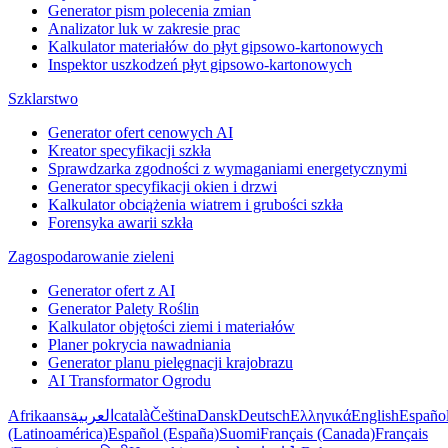
Generator pism polecenia zmian
Analizator luk w zakresie prac
Kalkulator materiałów do płyt gipsowo-kartonowych
Inspektor uszkodzeń płyt gipsowo-kartonowych
Szklarstwo
Generator ofert cenowych AI
Kreator specyfikacji szkła
Sprawdzarka zgodności z wymaganiami energetycznymi
Generator specyfikacji okien i drzwi
Kalkulator obciążenia wiatrem i grubości szkła
Forensyka awarii szkła
Zagospodarowanie zieleni
Generator ofert z AI
Generator Palety Roślin
Kalkulator objętości ziemi i materiałów
Planer pokrycia nawadniania
Generator planu pielęgnacji krajobrazu
AI Transformator Ogrodu
Afrikaans
العربية
català
Čeština
Dansk
Deutsch
Ελληνικά
English
Españo
(Latinoamérica)
Español (España)
Suomi
Français (Canada)
Français