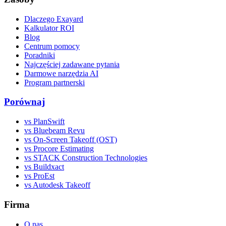
Dlaczego Exayard
Kalkulator ROI
Blog
Centrum pomocy
Poradniki
Najczęściej zadawane pytania
Darmowe narzędzia AI
Program partnerski
Porównaj
vs PlanSwift
vs Bluebeam Revu
vs On-Screen Takeoff (OST)
vs Procore Estimating
vs STACK Construction Technologies
vs Buildxact
vs ProEst
vs Autodesk Takeoff
Firma
O nas