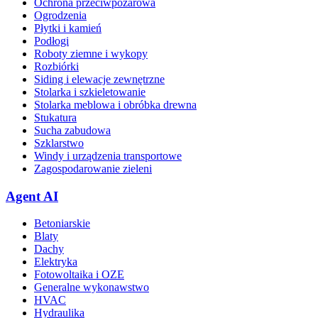
Ochrona przeciwpożarowa
Ogrodzenia
Płytki i kamień
Podłogi
Roboty ziemne i wykopy
Rozbiórki
Siding i elewacje zewnętrzne
Stolarka i szkieletowanie
Stolarka meblowa i obróbka drewna
Stukatura
Sucha zabudowa
Szklarstwo
Windy i urządzenia transportowe
Zagospodarowanie zieleni
Agent AI
Betoniarskie
Blaty
Dachy
Elektryka
Fotowoltaika i OZE
Generalne wykonawstwo
HVAC
Hydraulika