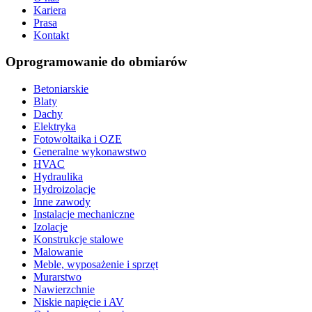
Kariera
Prasa
Kontakt
Oprogramowanie do obmiarów
Betoniarskie
Blaty
Dachy
Elektryka
Fotowoltaika i OZE
Generalne wykonawstwo
HVAC
Hydraulika
Hydroizolacje
Inne zawody
Instalacje mechaniczne
Izolacje
Konstrukcje stalowe
Malowanie
Meble, wyposażenie i sprzęt
Murarstwo
Nawierzchnie
Niskie napięcie i AV