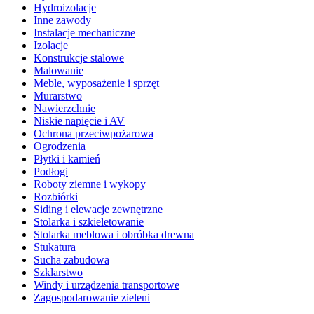
Hydroizolacje
Inne zawody
Instalacje mechaniczne
Izolacje
Konstrukcje stalowe
Malowanie
Meble, wyposażenie i sprzęt
Murarstwo
Nawierzchnie
Niskie napięcie i AV
Ochrona przeciwpożarowa
Ogrodzenia
Płytki i kamień
Podłogi
Roboty ziemne i wykopy
Rozbiórki
Siding i elewacje zewnętrzne
Stolarka i szkieletowanie
Stolarka meblowa i obróbka drewna
Stukatura
Sucha zabudowa
Szklarstwo
Windy i urządzenia transportowe
Zagospodarowanie zieleni