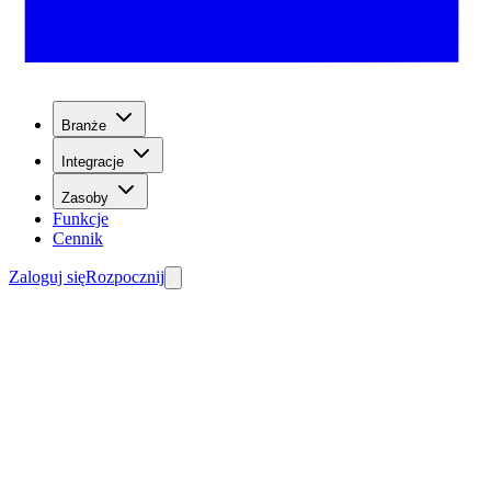
Branże
Integracje
Zasoby
Funkcje
Cennik
Zaloguj się
Rozpocznij