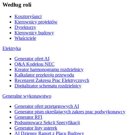
Według roli
Kosztoryśanci
Kierownicy projektów
Dyrektorzy
Kierownicy budowy
Właściciele
Elektryka
Generator ofert AI
Q&A Kodeksu NEC
Kreator harmonogramu rozdzielnicy
Kalkulator przekroju przewodu
Recenzent Zakresu Prac Elektrycznych
Digitalizator schematu rozdzielnicy
Generalne wykonawstwo
Generator ofert przetargowych AI
Generator pism określających zakres prac podwykonawcy
Generator RFI
Podsumowacz Sekcji Specyfikacji
Generator listy usterek
AI Dzienny Raport z Placu Budowy