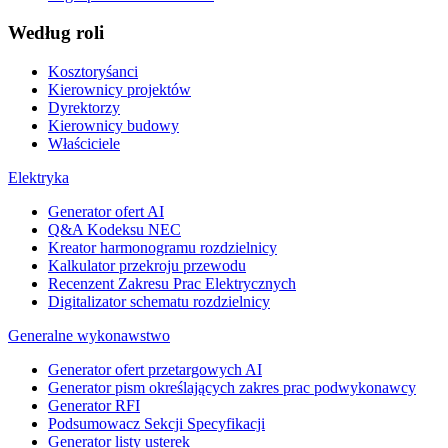
Według roli
Kosztoryśanci
Kierownicy projektów
Dyrektorzy
Kierownicy budowy
Właściciele
Elektryka
Generator ofert AI
Q&A Kodeksu NEC
Kreator harmonogramu rozdzielnicy
Kalkulator przekroju przewodu
Recenzent Zakresu Prac Elektrycznych
Digitalizator schematu rozdzielnicy
Generalne wykonawstwo
Generator ofert przetargowych AI
Generator pism określających zakres prac podwykonawcy
Generator RFI
Podsumowacz Sekcji Specyfikacji
Generator listy usterek