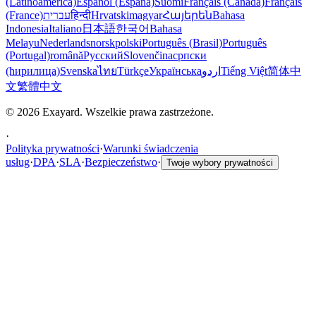
(Latinoamérica)
Español (España)
Suomi
Français (Canada)
Français
(France)
עברית
हिन्दी
Hrvatski
magyar
Հայերեն
Bahasa
Indonesia
Italiano
日本語
한국어
Bahasa
Melayu
Nederlands
norsk
polski
Português (Brasil)
Português
(Portugal)
română
Русский
Slovenčina
српски
(ћирилица)
Svenska
ไทย
Türkçe
Українська
اردو
Tiếng Việt
简体中
文
繁體中文
© 2026 Exayard. Wszelkie prawa zastrzeżone.
·
Polityka prywatności
·
Warunki świadczenia
usług
·
DPA
·
SLA
·
Bezpieczeństwo
·
Twoje wybory prywatności