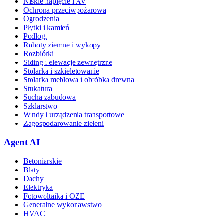
Niskie napięcie i AV
Ochrona przeciwpożarowa
Ogrodzenia
Płytki i kamień
Podłogi
Roboty ziemne i wykopy
Rozbiórki
Siding i elewacje zewnętrzne
Stolarka i szkieletowanie
Stolarka meblowa i obróbka drewna
Stukatura
Sucha zabudowa
Szklarstwo
Windy i urządzenia transportowe
Zagospodarowanie zieleni
Agent AI
Betoniarskie
Blaty
Dachy
Elektryka
Fotowoltaika i OZE
Generalne wykonawstwo
HVAC