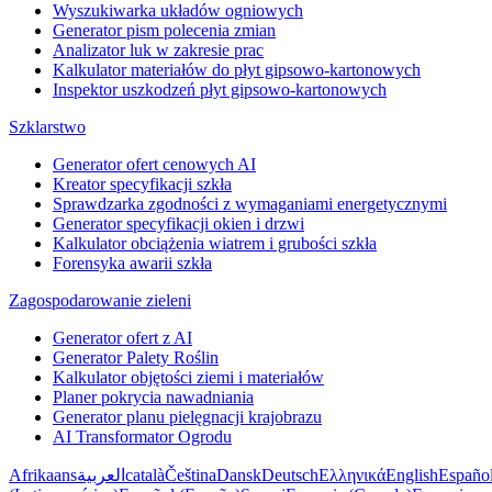
Wyszukiwarka układów ogniowych
Generator pism polecenia zmian
Analizator luk w zakresie prac
Kalkulator materiałów do płyt gipsowo-kartonowych
Inspektor uszkodzeń płyt gipsowo-kartonowych
Szklarstwo
Generator ofert cenowych AI
Kreator specyfikacji szkła
Sprawdzarka zgodności z wymaganiami energetycznymi
Generator specyfikacji okien i drzwi
Kalkulator obciążenia wiatrem i grubości szkła
Forensyka awarii szkła
Zagospodarowanie zieleni
Generator ofert z AI
Generator Palety Roślin
Kalkulator objętości ziemi i materiałów
Planer pokrycia nawadniania
Generator planu pielęgnacji krajobrazu
AI Transformator Ogrodu
Afrikaans
العربية
català
Čeština
Dansk
Deutsch
Ελληνικά
English
Españo