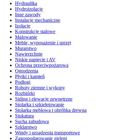
Hydraulika
Hydroizolacje
Inne zawody
Instalacje mechaniczne
Izolacje
Konstrukcje stalowe
Malowanie
Meble, wyposażenie i sprzęt
Murarstwo
Nawierzchnie
Niskie napięcie i AV
Ochrona przeciwpożarowa
Ogrodzenia
Płytki i kamień
Podłogi
Roboty ziemne i wykopy
Rozbiórki
Siding i elewacje zewnętrzne
Stolarka i szkieletowanie
Stolarka meblowa i obróbka drewna
Stukatura
Sucha zabudowa
Szklarstwo
Windy i urządzenia transportowe
Zagospodarowanie zieleni