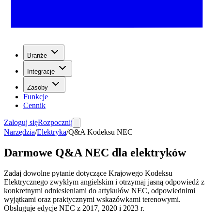
Branże
Integracje
Zasoby
Funkcje
Cennik
Zaloguj się
Rozpocznij
Narzędzia
/
Elektryka
/
Q&A Kodeksu NEC
Darmowe Q&A NEC dla elektryków
Zadaj dowolne pytanie dotyczące Krajowego Kodeksu
Elektrycznego zwykłym angielskim i otrzymaj jasną odpowiedź z
konkretnymi odniesieniami do artykułów NEC, odpowiednimi
wyjątkami oraz praktycznymi wskazówkami terenowymi.
Obsługuje edycje NEC z 2017, 2020 i 2023 r.