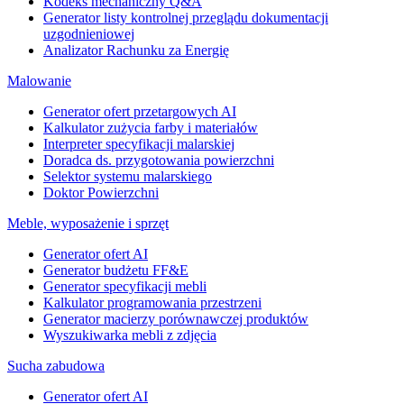
Kodeks mechaniczny Q&A
Generator listy kontrolnej przeglądu dokumentacji
uzgodnieniowej
Analizator Rachunku za Energię
Malowanie
Generator ofert przetargowych AI
Kalkulator zużycia farby i materiałów
Interpreter specyfikacji malarskiej
Doradca ds. przygotowania powierzchni
Selektor systemu malarskiego
Doktor Powierzchni
Meble, wyposażenie i sprzęt
Generator ofert AI
Generator budżetu FF&E
Generator specyfikacji mebli
Kalkulator programowania przestrzeni
Generator macierzy porównawczej produktów
Wyszukiwarka mebli z zdjęcia
Sucha zabudowa
Generator ofert AI