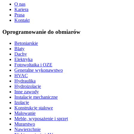
O nas
Kariera
Prasa
Kontakt
Oprogramowanie do obmiarów
Betoniarskie
Blaty
Dachy
Elektryka
Fotowoltaika i OZE
Generalne wykonawstwo
HVAC
Hydraulika
Hydroizolacje
Inne zawody
Instalacje mechaniczne
Izolacje
Konstrukcje stalowe
Malowanie
Meble, wyposażenie i sprzęt
Murarstwo
Nawierzchnie