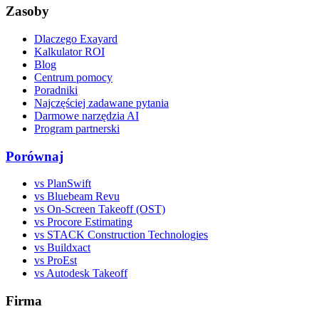
Zasoby
Dlaczego Exayard
Kalkulator ROI
Blog
Centrum pomocy
Poradniki
Najczęściej zadawane pytania
Darmowe narzędzia AI
Program partnerski
Porównaj
vs PlanSwift
vs Bluebeam Revu
vs On-Screen Takeoff (OST)
vs Procore Estimating
vs STACK Construction Technologies
vs Buildxact
vs ProEst
vs Autodesk Takeoff
Firma