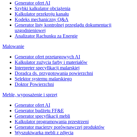
Generator ofert AI
Szybki kalkulator obciążenia
Kalkulator przekroju kanału
Kodeks mechaniczny Q&A
Generator listy kontrolnej przeglądu dokumentacji
uzgodnieniowej
Analizator Rachunku za Energię
Malowanie
Generator ofert przetargowych AI
Kalkulator zużycia farby i materiałów
Interpreter specyfikacji malarskiej
Doradca ds. przygotowania powierzchni
Selektor systemu malarskiego
Doktor Powierzchni
Meble, wyposażenie i sprzęt
Generator ofert AI
Generator budżetu FF&E
Generator specyfikacji mebli
Kalkulator programowania przestrzeni
Generator macierzy porównawczej produktów
Wyszukiwarka mebli z zdjęcia