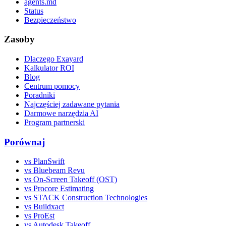
agents.md
Status
Bezpieczeństwo
Zasoby
Dlaczego Exayard
Kalkulator ROI
Blog
Centrum pomocy
Poradniki
Najczęściej zadawane pytania
Darmowe narzędzia AI
Program partnerski
Porównaj
vs PlanSwift
vs Bluebeam Revu
vs On-Screen Takeoff (OST)
vs Procore Estimating
vs STACK Construction Technologies
vs Buildxact
vs ProEst
vs Autodesk Takeoff