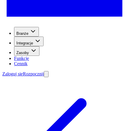
Branże
Integracje
Zasoby
Funkcje
Cennik
Zaloguj się
Rozpocznij