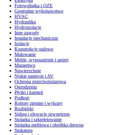
Elektryka
Fotowoltaika i OZE
Generalne wykonawstwo
HVAC
Hydraulika
Hydroizolacje
Inne zawody
Instalacje mechaniczne
Izolacje
Konstrukcje stalowe
Malowanie
Meble, wyposażenie i sprzęt
Murarstwo
Nawierzchnie
Niskie napięcie i AV
Ochrona przeciwpożarowa
Ogrodzenia
Płytki i kamień
Podłogi
Roboty ziemne i wykopy
Rozbiórki
Siding i elewacje zewnętrzne
Stolarka i szkieletowanie
Stolarka meblowa i obróbka drewna
Stukatura