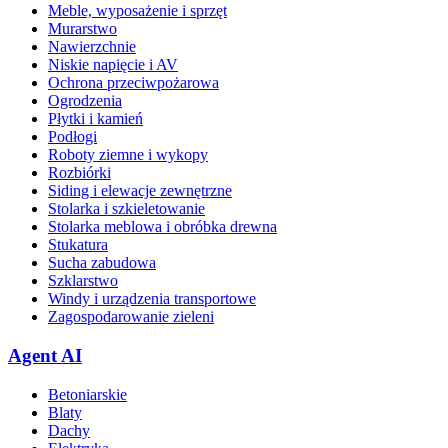
Meble, wyposażenie i sprzęt
Murarstwo
Nawierzchnie
Niskie napięcie i AV
Ochrona przeciwpożarowa
Ogrodzenia
Płytki i kamień
Podłogi
Roboty ziemne i wykopy
Rozbiórki
Siding i elewacje zewnętrzne
Stolarka i szkieletowanie
Stolarka meblowa i obróbka drewna
Stukatura
Sucha zabudowa
Szklarstwo
Windy i urządzenia transportowe
Zagospodarowanie zieleni
Agent AI
Betoniarskie
Blaty
Dachy