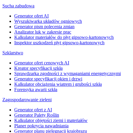
Sucha zabudowa
Generator ofert AI
Wyszukiwarka układów ogniowych
Generator pism polecenia zmian
Analizator luk w zakresie prac
Kalkulator materiałów do płyt gipsowo-kartonowych
Inspektor uszkodzeń płyt gipsowo-kartonowych
Szklarstwo
Generator ofert cenowych AI
Kreator specyfikacji szkła
Sprawdzarka zgodności z wymaganiami energetycznymi
Generator specyfikacji okien i drzwi
Kalkulator obciążenia wiatrem i grubości szkła
Forensyka awarii szkła
Zagospodarowanie zieleni
Generator ofert z AI
Generator Palety Roślin
Kalkulator objętości ziemi i materiałów
Planer pokrycia nawadniania
Generator planu pielęgnacji krajobrazu