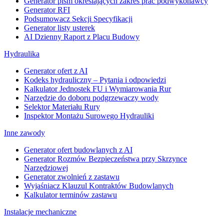
Generator pism określających zakres prac podwykonawcy
Generator RFI
Podsumowacz Sekcji Specyfikacji
Generator listy usterek
AI Dzienny Raport z Placu Budowy
Hydraulika
Generator ofert z AI
Kodeks hydrauliczny – Pytania i odpowiedzi
Kalkulator Jednostek FU i Wymiarowania Rur
Narzędzie do doboru podgrzewaczy wody
Selektor Materiału Rury
Inspektor Montażu Surowego Hydrauliki
Inne zawody
Generator ofert budowlanych z AI
Generator Rozmów Bezpieczeństwa przy Skrzynce
Narzędziowej
Generator zwolnień z zastawu
Wyjaśniacz Klauzul Kontraktów Budowlanych
Kalkulator terminów zastawu
Instalacje mechaniczne