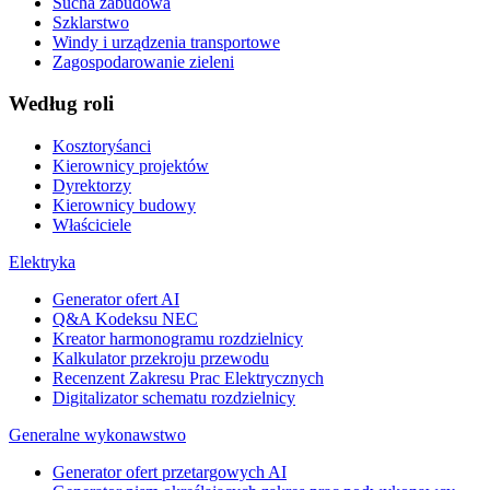
Sucha zabudowa
Szklarstwo
Windy i urządzenia transportowe
Zagospodarowanie zieleni
Według roli
Kosztoryśanci
Kierownicy projektów
Dyrektorzy
Kierownicy budowy
Właściciele
Elektryka
Generator ofert AI
Q&A Kodeksu NEC
Kreator harmonogramu rozdzielnicy
Kalkulator przekroju przewodu
Recenzent Zakresu Prac Elektrycznych
Digitalizator schematu rozdzielnicy
Generalne wykonawstwo
Generator ofert przetargowych AI