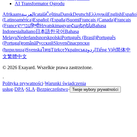
AI Transformator Ogrodu
Afrikaans
العربية
català
Čeština
Dansk
Deutsch
Ελληνικά
English
Españo
(Latinoamérica)
Español (España)
Suomi
Français (Canada)
Français
(France)
עברית
हिन्दी
Hrvatski
magyar
Հայերեն
Bahasa
Indonesia
Italiano
日本語
한국어
Bahasa
Melayu
Nederlands
norsk
polski
Português (Brasil)
Português
(Portugal)
română
Русский
Slovenčina
српски
(ћирилица)
Svenska
ไทย
Türkçe
Українська
اردو
Tiếng Việt
简体中
文
繁體中文
© 2026 Exayard. Wszelkie prawa zastrzeżone.
·
Polityka prywatności
·
Warunki świadczenia
usług
·
DPA
·
SLA
·
Bezpieczeństwo
·
Twoje wybory prywatności