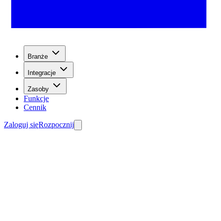
Branże
Integracje
Zasoby
Funkcje
Cennik
Zaloguj się
Rozpocznij