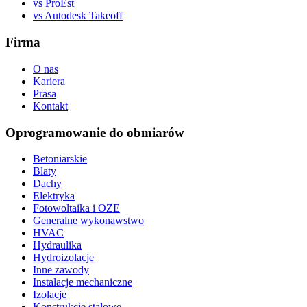
vs ProEst
vs Autodesk Takeoff
Firma
O nas
Kariera
Prasa
Kontakt
Oprogramowanie do obmiarów
Betoniarskie
Blaty
Dachy
Elektryka
Fotowoltaika i OZE
Generalne wykonawstwo
HVAC
Hydraulika
Hydroizolacje
Inne zawody
Instalacje mechaniczne
Izolacje
Konstrukcje stalowe