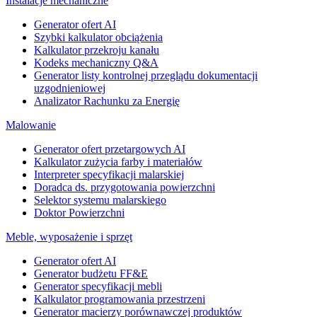
Instalacje mechaniczne
Generator ofert AI
Szybki kalkulator obciążenia
Kalkulator przekroju kanału
Kodeks mechaniczny Q&A
Generator listy kontrolnej przeglądu dokumentacji
uzgodnieniowej
Analizator Rachunku za Energię
Malowanie
Generator ofert przetargowych AI
Kalkulator zużycia farby i materiałów
Interpreter specyfikacji malarskiej
Doradca ds. przygotowania powierzchni
Selektor systemu malarskiego
Doktor Powierzchni
Meble, wyposażenie i sprzęt
Generator ofert AI
Generator budżetu FF&E
Generator specyfikacji mebli
Kalkulator programowania przestrzeni
Generator macierzy porównawczej produktów