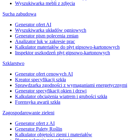
Wyszukiwarka mebli z zdjęcia
Sucha zabudowa
Generator ofert AI
Wyszukiwarka układów ogniowych
Generator pism polecenia zmian
Analizator luk w zakresie prac
Kalkulator materiałów do płyt gipsowo-kartonowych
Inspektor uszkodzeń płyt gipsowo-kartonowych
Szklarstwo
Generator ofert cenowych AI
Kreator specyfikacji szkła
Sprawdzarka zgodności z wymaganiami energetycznymi
Generator specyfikacji okien i drzwi
Kalkulator obciążenia wiatrem i grubości szkła
Forensyka awarii szkła
Zagospodarowanie zieleni
Generator ofert z AI
Generator Palety Roślin
Kalkulator objętości ziemi i materiałów