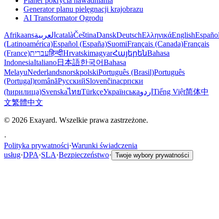
Planer pokrycia nawadniania
Generator planu pielęgnacji krajobrazu
AI Transformator Ogrodu
Afrikaans
العربية
català
Čeština
Dansk
Deutsch
Ελληνικά
English
Españo
(Latinoamérica)
Español (España)
Suomi
Français (Canada)
Français
(France)
עברית
हिन्दी
Hrvatski
magyar
Հայերեն
Bahasa
Indonesia
Italiano
日本語
한국어
Bahasa
Melayu
Nederlands
norsk
polski
Português (Brasil)
Português
(Portugal)
română
Русский
Slovenčina
српски
(ћирилица)
Svenska
ไทย
Türkçe
Українська
اردو
Tiếng Việt
简体中
文
繁體中文
© 2026 Exayard. Wszelkie prawa zastrzeżone.
·
Polityka prywatności
·
Warunki świadczenia
usług
·
DPA
·
SLA
·
Bezpieczeństwo
·
Twoje wybory prywatności