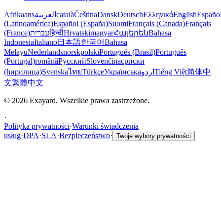
Afrikaans
العربية
català
Čeština
Dansk
Deutsch
Ελληνικά
English
Españo
(Latinoamérica)
Español (España)
Suomi
Français (Canada)
Français
(France)
עברית
हिन्दी
Hrvatski
magyar
Հայերեն
Bahasa
Indonesia
Italiano
日本語
한국어
Bahasa
Melayu
Nederlands
norsk
polski
Português (Brasil)
Português
(Portugal)
română
Русский
Slovenčina
српски
(ћирилица)
Svenska
ไทย
Türkçe
Українська
اردو
Tiếng Việt
简体中
文
繁體中文
© 2026 Exayard. Wszelkie prawa zastrzeżone.
·
Polityka prywatności
·
Warunki świadczenia
usług
·
DPA
·
SLA
·
Bezpieczeństwo
·
Twoje wybory prywatności