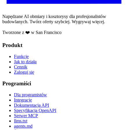
Napędzane AI obmiary i kosztorysy dla profesjonalistów
budowlanych. Twórz oferty szybciej. Wygrywaj więcej.
Tworzone z ❤️ w San Francisco
Produkt
Funkcje
Jak to działa
Cennik
Zaloguj się
Programiści
Dla programistów
Integracje
Dokumentacja API
Specyfikacja OpenAPI
Serwer MCP
llms.txt
agents.md