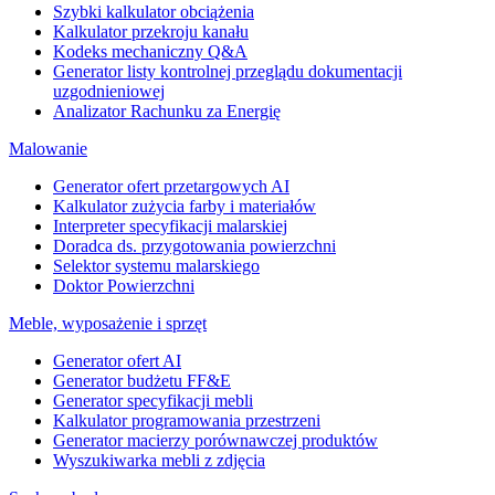
Szybki kalkulator obciążenia
Kalkulator przekroju kanału
Kodeks mechaniczny Q&A
Generator listy kontrolnej przeglądu dokumentacji
uzgodnieniowej
Analizator Rachunku za Energię
Malowanie
Generator ofert przetargowych AI
Kalkulator zużycia farby i materiałów
Interpreter specyfikacji malarskiej
Doradca ds. przygotowania powierzchni
Selektor systemu malarskiego
Doktor Powierzchni
Meble, wyposażenie i sprzęt
Generator ofert AI
Generator budżetu FF&E
Generator specyfikacji mebli
Kalkulator programowania przestrzeni
Generator macierzy porównawczej produktów
Wyszukiwarka mebli z zdjęcia