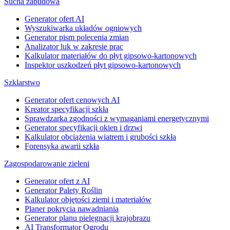
Sucha zabudowa
Generator ofert AI
Wyszukiwarka układów ogniowych
Generator pism polecenia zmian
Analizator luk w zakresie prac
Kalkulator materiałów do płyt gipsowo-kartonowych
Inspektor uszkodzeń płyt gipsowo-kartonowych
Szklarstwo
Generator ofert cenowych AI
Kreator specyfikacji szkła
Sprawdzarka zgodności z wymaganiami energetycznymi
Generator specyfikacji okien i drzwi
Kalkulator obciążenia wiatrem i grubości szkła
Forensyka awarii szkła
Zagospodarowanie zieleni
Generator ofert z AI
Generator Palety Roślin
Kalkulator objętości ziemi i materiałów
Planer pokrycia nawadniania
Generator planu pielęgnacji krajobrazu
AI Transformator Ogrodu