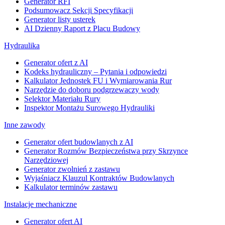
Generator RFI
Podsumowacz Sekcji Specyfikacji
Generator listy usterek
AI Dzienny Raport z Placu Budowy
Hydraulika
Generator ofert z AI
Kodeks hydrauliczny – Pytania i odpowiedzi
Kalkulator Jednostek FU i Wymiarowania Rur
Narzędzie do doboru podgrzewaczy wody
Selektor Materiału Rury
Inspektor Montażu Surowego Hydrauliki
Inne zawody
Generator ofert budowlanych z AI
Generator Rozmów Bezpieczeństwa przy Skrzynce
Narzędziowej
Generator zwolnień z zastawu
Wyjaśniacz Klauzul Kontraktów Budowlanych
Kalkulator terminów zastawu
Instalacje mechaniczne
Generator ofert AI