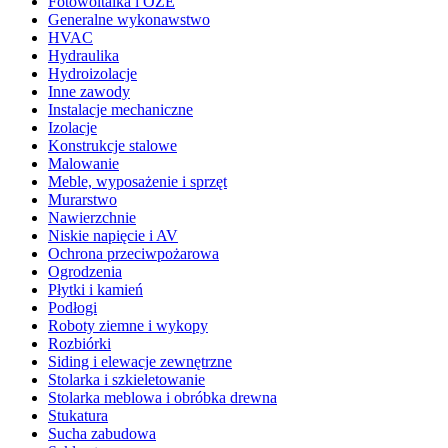
Fotowoltaika i OZE
Generalne wykonawstwo
HVAC
Hydraulika
Hydroizolacje
Inne zawody
Instalacje mechaniczne
Izolacje
Konstrukcje stalowe
Malowanie
Meble, wyposażenie i sprzęt
Murarstwo
Nawierzchnie
Niskie napięcie i AV
Ochrona przeciwpożarowa
Ogrodzenia
Płytki i kamień
Podłogi
Roboty ziemne i wykopy
Rozbiórki
Siding i elewacje zewnętrzne
Stolarka i szkieletowanie
Stolarka meblowa i obróbka drewna
Stukatura
Sucha zabudowa