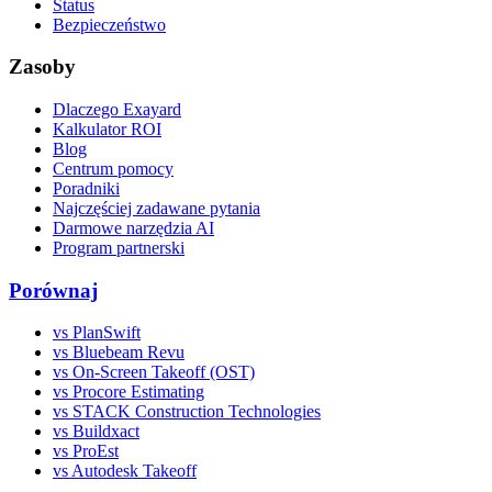
Status
Bezpieczeństwo
Zasoby
Dlaczego Exayard
Kalkulator ROI
Blog
Centrum pomocy
Poradniki
Najczęściej zadawane pytania
Darmowe narzędzia AI
Program partnerski
Porównaj
vs PlanSwift
vs Bluebeam Revu
vs On-Screen Takeoff (OST)
vs Procore Estimating
vs STACK Construction Technologies
vs Buildxact
vs ProEst
vs Autodesk Takeoff