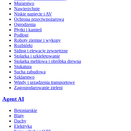
Murarstwo
Nawierzchnie
Niskie napięcie i AV
Ochrona przeciwpożarowa
Ogrodzenia
Płytki i kamień
Podłogi
Roboty ziemne i wykopy
Rozbiórki
Siding i elewacje zewnętrzne
Stolarka i szkieletowanie
Stolarka meblowa i obróbka drewna
Stukatura
Sucha zabudowa
Szklarstwo
Windy i urządzenia transportowe
Zagospodarowanie zieleni
Agent AI
Betoniarskie
Blaty
Dachy
Elektryka