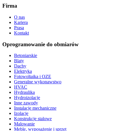
Firma
O nas
Kariera
Prasa
Kontakt
Oprogramowanie do obmiarów
Betoniarskie
Blaty
Dachy
Elektryka
Fotowoltaika i OZE
Generalne wykonawstwo
HVAC
Hydraulika
Hydroizolacje
Inne zawody
Instalacje mechaniczne
Izolacje
Konstrukcje stalowe
Malowanie
Meble, wyposażenie i sprzęt