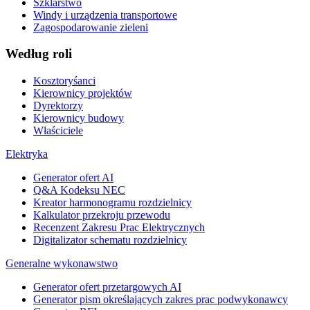
Szklarstwo
Windy i urządzenia transportowe
Zagospodarowanie zieleni
Według roli
Kosztoryśanci
Kierownicy projektów
Dyrektorzy
Kierownicy budowy
Właściciele
Elektryka
Generator ofert AI
Q&A Kodeksu NEC
Kreator harmonogramu rozdzielnicy
Kalkulator przekroju przewodu
Recenzent Zakresu Prac Elektrycznych
Digitalizator schematu rozdzielnicy
Generalne wykonawstwo
Generator ofert przetargowych AI
Generator pism określających zakres prac podwykonawcy