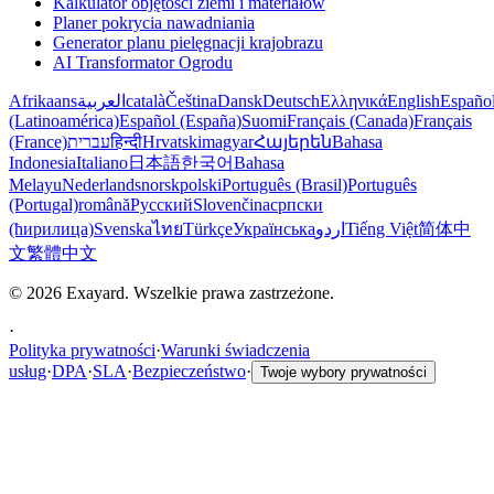
Kalkulator objętości ziemi i materiałów
Planer pokrycia nawadniania
Generator planu pielęgnacji krajobrazu
AI Transformator Ogrodu
Afrikaans
العربية
català
Čeština
Dansk
Deutsch
Ελληνικά
English
Españo
(Latinoamérica)
Español (España)
Suomi
Français (Canada)
Français
(France)
עברית
हिन्दी
Hrvatski
magyar
Հայերեն
Bahasa
Indonesia
Italiano
日本語
한국어
Bahasa
Melayu
Nederlands
norsk
polski
Português (Brasil)
Português
(Portugal)
română
Русский
Slovenčina
српски
(ћирилица)
Svenska
ไทย
Türkçe
Українська
اردو
Tiếng Việt
简体中
文
繁體中文
© 2026 Exayard. Wszelkie prawa zastrzeżone.
·
Polityka prywatności
·
Warunki świadczenia
usług
·
DPA
·
SLA
·
Bezpieczeństwo
·
Twoje wybory prywatności