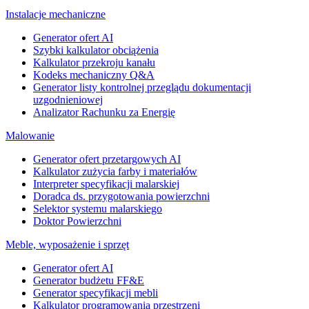
Instalacje mechaniczne
Generator ofert AI
Szybki kalkulator obciążenia
Kalkulator przekroju kanału
Kodeks mechaniczny Q&A
Generator listy kontrolnej przeglądu dokumentacji
uzgodnieniowej
Analizator Rachunku za Energię
Malowanie
Generator ofert przetargowych AI
Kalkulator zużycia farby i materiałów
Interpreter specyfikacji malarskiej
Doradca ds. przygotowania powierzchni
Selektor systemu malarskiego
Doktor Powierzchni
Meble, wyposażenie i sprzęt
Generator ofert AI
Generator budżetu FF&E
Generator specyfikacji mebli
Kalkulator programowania przestrzeni