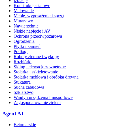
Izolacje
Konstrukcje stalowe
Malowanie
Meble, wyposażenie i sprzęt
Murarstwo
Nawierzchnie
Niskie napięcie i AV
Ochrona przeciwpożarowa
Ogrodzenia
Płytki i kamień
Podłogi
Roboty ziemne i wykopy
Rozbiórki
Siding i elewacje zewnętrzne
Stolarka i szkieletowanie
Stolarka meblowa i obróbka drewna
Stukatura
Sucha zabudowa
Szklarstwo
Windy i urządzenia transportowe
Zagospodarowanie zieleni
Agent AI
Betoniarskie