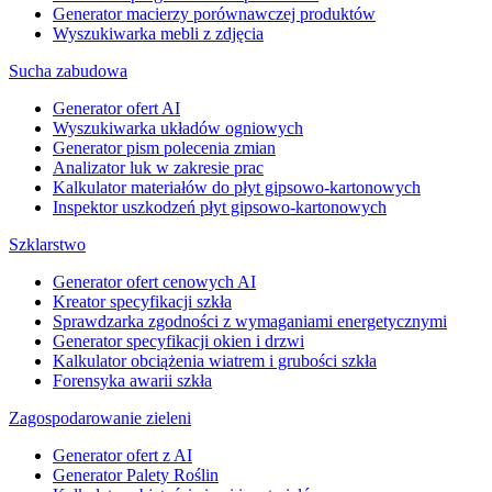
Generator macierzy porównawczej produktów
Wyszukiwarka mebli z zdjęcia
Sucha zabudowa
Generator ofert AI
Wyszukiwarka układów ogniowych
Generator pism polecenia zmian
Analizator luk w zakresie prac
Kalkulator materiałów do płyt gipsowo-kartonowych
Inspektor uszkodzeń płyt gipsowo-kartonowych
Szklarstwo
Generator ofert cenowych AI
Kreator specyfikacji szkła
Sprawdzarka zgodności z wymaganiami energetycznymi
Generator specyfikacji okien i drzwi
Kalkulator obciążenia wiatrem i grubości szkła
Forensyka awarii szkła
Zagospodarowanie zieleni
Generator ofert z AI
Generator Palety Roślin