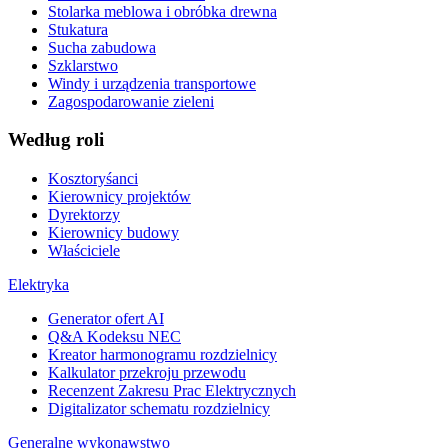
Stolarka meblowa i obróbka drewna
Stukatura
Sucha zabudowa
Szklarstwo
Windy i urządzenia transportowe
Zagospodarowanie zieleni
Według roli
Kosztoryśanci
Kierownicy projektów
Dyrektorzy
Kierownicy budowy
Właściciele
Elektryka
Generator ofert AI
Q&A Kodeksu NEC
Kreator harmonogramu rozdzielnicy
Kalkulator przekroju przewodu
Recenzent Zakresu Prac Elektrycznych
Digitalizator schematu rozdzielnicy
Generalne wykonawstwo