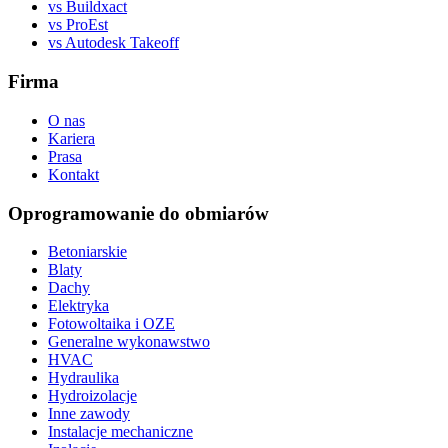
vs Buildxact
vs ProEst
vs Autodesk Takeoff
Firma
O nas
Kariera
Prasa
Kontakt
Oprogramowanie do obmiarów
Betoniarskie
Blaty
Dachy
Elektryka
Fotowoltaika i OZE
Generalne wykonawstwo
HVAC
Hydraulika
Hydroizolacje
Inne zawody
Instalacje mechaniczne