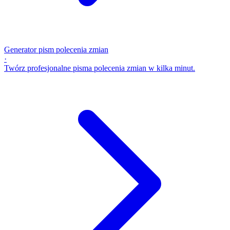
Generator pism polecenia zmian
·
Twórz profesjonalne pisma polecenia zmian w kilka minut.