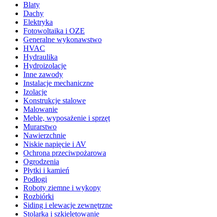
Blaty
Dachy
Elektryka
Fotowoltaika i OZE
Generalne wykonawstwo
HVAC
Hydraulika
Hydroizolacje
Inne zawody
Instalacje mechaniczne
Izolacje
Konstrukcje stalowe
Malowanie
Meble, wyposażenie i sprzęt
Murarstwo
Nawierzchnie
Niskie napięcie i AV
Ochrona przeciwpożarowa
Ogrodzenia
Płytki i kamień
Podłogi
Roboty ziemne i wykopy
Rozbiórki
Siding i elewacje zewnętrzne
Stolarka i szkieletowanie