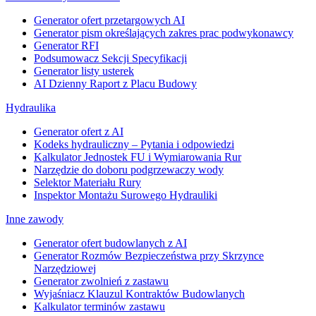
Generator ofert przetargowych AI
Generator pism określających zakres prac podwykonawcy
Generator RFI
Podsumowacz Sekcji Specyfikacji
Generator listy usterek
AI Dzienny Raport z Placu Budowy
Hydraulika
Generator ofert z AI
Kodeks hydrauliczny – Pytania i odpowiedzi
Kalkulator Jednostek FU i Wymiarowania Rur
Narzędzie do doboru podgrzewaczy wody
Selektor Materiału Rury
Inspektor Montażu Surowego Hydrauliki
Inne zawody
Generator ofert budowlanych z AI
Generator Rozmów Bezpieczeństwa przy Skrzynce
Narzędziowej
Generator zwolnień z zastawu
Wyjaśniacz Klauzul Kontraktów Budowlanych
Kalkulator terminów zastawu