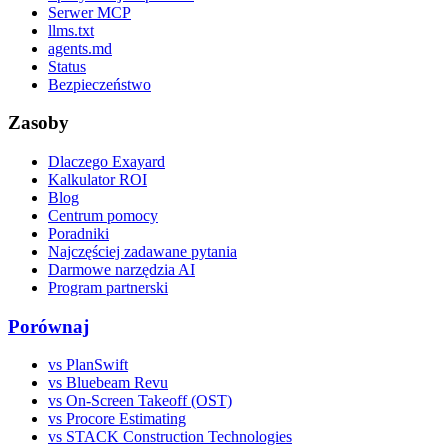
Serwer MCP
llms.txt
agents.md
Status
Bezpieczeństwo
Zasoby
Dlaczego Exayard
Kalkulator ROI
Blog
Centrum pomocy
Poradniki
Najczęściej zadawane pytania
Darmowe narzędzia AI
Program partnerski
Porównaj
vs PlanSwift
vs Bluebeam Revu
vs On-Screen Takeoff (OST)
vs Procore Estimating
vs STACK Construction Technologies