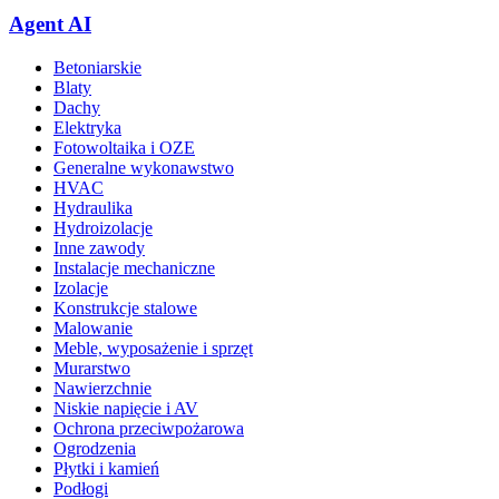
Agent AI
Betoniarskie
Blaty
Dachy
Elektryka
Fotowoltaika i OZE
Generalne wykonawstwo
HVAC
Hydraulika
Hydroizolacje
Inne zawody
Instalacje mechaniczne
Izolacje
Konstrukcje stalowe
Malowanie
Meble, wyposażenie i sprzęt
Murarstwo
Nawierzchnie
Niskie napięcie i AV
Ochrona przeciwpożarowa
Ogrodzenia
Płytki i kamień
Podłogi