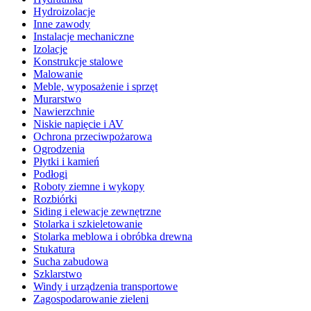
Hydroizolacje
Inne zawody
Instalacje mechaniczne
Izolacje
Konstrukcje stalowe
Malowanie
Meble, wyposażenie i sprzęt
Murarstwo
Nawierzchnie
Niskie napięcie i AV
Ochrona przeciwpożarowa
Ogrodzenia
Płytki i kamień
Podłogi
Roboty ziemne i wykopy
Rozbiórki
Siding i elewacje zewnętrzne
Stolarka i szkieletowanie
Stolarka meblowa i obróbka drewna
Stukatura
Sucha zabudowa
Szklarstwo
Windy i urządzenia transportowe
Zagospodarowanie zieleni