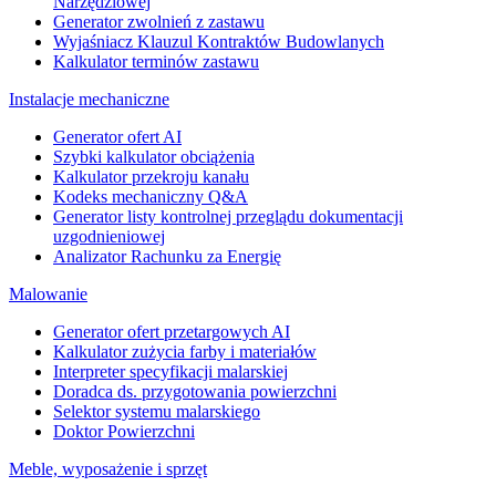
Narzędziowej
Generator zwolnień z zastawu
Wyjaśniacz Klauzul Kontraktów Budowlanych
Kalkulator terminów zastawu
Instalacje mechaniczne
Generator ofert AI
Szybki kalkulator obciążenia
Kalkulator przekroju kanału
Kodeks mechaniczny Q&A
Generator listy kontrolnej przeglądu dokumentacji
uzgodnieniowej
Analizator Rachunku za Energię
Malowanie
Generator ofert przetargowych AI
Kalkulator zużycia farby i materiałów
Interpreter specyfikacji malarskiej
Doradca ds. przygotowania powierzchni
Selektor systemu malarskiego
Doktor Powierzchni
Meble, wyposażenie i sprzęt