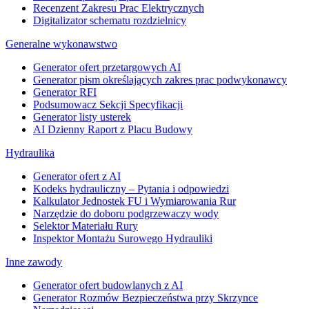
Recenzent Zakresu Prac Elektrycznych
Digitalizator schematu rozdzielnicy
Generalne wykonawstwo
Generator ofert przetargowych AI
Generator pism określających zakres prac podwykonawcy
Generator RFI
Podsumowacz Sekcji Specyfikacji
Generator listy usterek
AI Dzienny Raport z Placu Budowy
Hydraulika
Generator ofert z AI
Kodeks hydrauliczny – Pytania i odpowiedzi
Kalkulator Jednostek FU i Wymiarowania Rur
Narzędzie do doboru podgrzewaczy wody
Selektor Materiału Rury
Inspektor Montażu Surowego Hydrauliki
Inne zawody
Generator ofert budowlanych z AI
Generator Rozmów Bezpieczeństwa przy Skrzynce