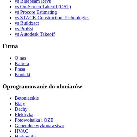
vs Bluebeam Revu
vs On-Screen Takeoff (OST)
vs Procore Estimating
vs STACK Construction Technologies
vs Buildxact
vs ProEst
vs Autodesk Takeoff
Firma
O nas
Kariera
Prasa
Kontakt
Oprogramowanie do obmiarów
Betoniarskie
Blaty
Dachy
Elektryka
Fotowoltaika i OZE
Generalne wykonawstwo
HVAC
Hydraulika