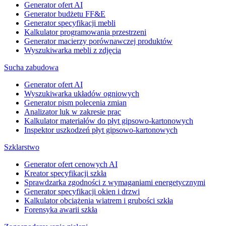
Generator ofert AI
Generator budżetu FF&E
Generator specyfikacji mebli
Kalkulator programowania przestrzeni
Generator macierzy porównawczej produktów
Wyszukiwarka mebli z zdjęcia
Sucha zabudowa
Generator ofert AI
Wyszukiwarka układów ogniowych
Generator pism polecenia zmian
Analizator luk w zakresie prac
Kalkulator materiałów do płyt gipsowo-kartonowych
Inspektor uszkodzeń płyt gipsowo-kartonowych
Szklarstwo
Generator ofert cenowych AI
Kreator specyfikacji szkła
Sprawdzarka zgodności z wymaganiami energetycznymi
Generator specyfikacji okien i drzwi
Kalkulator obciążenia wiatrem i grubości szkła
Forensyka awarii szkła