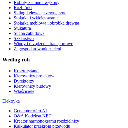
Roboty ziemne i wykopy
Rozbiórki
Siding i elewacje zewnętrzne
Stolarka i szkieletowanie
Stolarka meblowa i obróbka drewna
Stukatura
Sucha zabudowa
Szklarstwo
Windy i urządzenia transportowe
Zagospodarowanie zieleni
Według roli
Kosztoryśanci
Kierownicy projektów
Dyrektorzy
Kierownicy budowy
Właściciele
Elektryka
Generator ofert AI
Q&A Kodeksu NEC
Kreator harmonogramu rozdzielnicy
Kalkulator przekroju przewodu