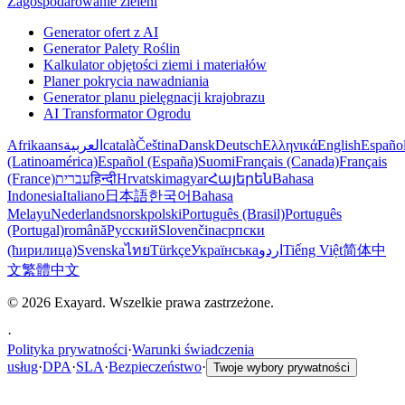
Zagospodarowanie zieleni
Generator ofert z AI
Generator Palety Roślin
Kalkulator objętości ziemi i materiałów
Planer pokrycia nawadniania
Generator planu pielęgnacji krajobrazu
AI Transformator Ogrodu
Afrikaans
العربية
català
Čeština
Dansk
Deutsch
Ελληνικά
English
Españo
(Latinoamérica)
Español (España)
Suomi
Français (Canada)
Français
(France)
עברית
हिन्दी
Hrvatski
magyar
Հայերեն
Bahasa
Indonesia
Italiano
日本語
한국어
Bahasa
Melayu
Nederlands
norsk
polski
Português (Brasil)
Português
(Portugal)
română
Русский
Slovenčina
српски
(ћирилица)
Svenska
ไทย
Türkçe
Українська
اردو
Tiếng Việt
简体中
文
繁體中文
© 2026 Exayard. Wszelkie prawa zastrzeżone.
·
Polityka prywatności
·
Warunki świadczenia
usług
·
DPA
·
SLA
·
Bezpieczeństwo
·
Twoje wybory prywatności