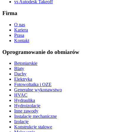
vs Autodesk Takeoff
Firma
O nas
Kariera
Prasa
Kontakt
Oprogramowanie do obmiarów
Betoniarskie
Blaty
Dachy
Elektryka
Fotowoltaika i OZE
Generalne wykonawstwo
HVAC
Hydraulika
Hydroizolacje
Inne zawody
Instalacje mechaniczne
Izolacje
Konstrukcje stalowe