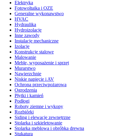
Elektryka
Fotowoltaika i OZE
Generalne wykonawstwo
HVAC
Hydraulika
Hydroizolacje
Inne zawody
Instalacje mechaniczne
Izolacje
Konstrukcje stalowe
Malowanie
Meble, wyposażenie i sprzęt
Murarstwo
Nawierzchnie
Niskie napięcie i AV
Ochrona przeciwpożarowa
Ogrodzenia
Płytki i kamień
Podłogi
Roboty ziemne i wykopy
Rozbiórki
Siding i elewacje zewnętrzne
Stolarka i szkieletowanie
Stolarka meblowa i obróbka drewna
Stukatura