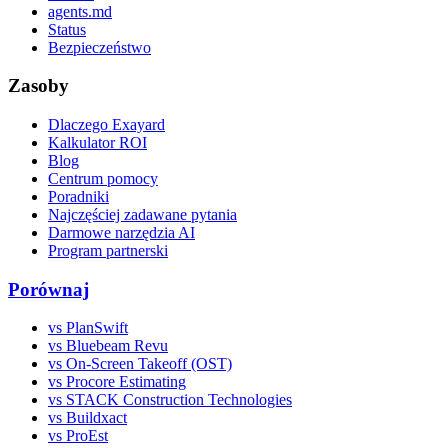
agents.md
Status
Bezpieczeństwo
Zasoby
Dlaczego Exayard
Kalkulator ROI
Blog
Centrum pomocy
Poradniki
Najczęściej zadawane pytania
Darmowe narzędzia AI
Program partnerski
Porównaj
vs PlanSwift
vs Bluebeam Revu
vs On-Screen Takeoff (OST)
vs Procore Estimating
vs STACK Construction Technologies
vs Buildxact
vs ProEst