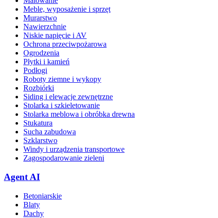
Malowanie
Meble, wyposażenie i sprzęt
Murarstwo
Nawierzchnie
Niskie napięcie i AV
Ochrona przeciwpożarowa
Ogrodzenia
Płytki i kamień
Podłogi
Roboty ziemne i wykopy
Rozbiórki
Siding i elewacje zewnętrzne
Stolarka i szkieletowanie
Stolarka meblowa i obróbka drewna
Stukatura
Sucha zabudowa
Szklarstwo
Windy i urządzenia transportowe
Zagospodarowanie zieleni
Agent AI
Betoniarskie
Blaty
Dachy