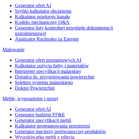
Generator ofert AI
Szybki kalkulator obciążenia
Kalkulator przekroju kanału
Kodeks mechaniczny Q&A
Generator listy kontrolnej przeglądu dokumentacji
uzgodnieniowej
Analizator Rachunku za Energię
Malowanie
Generator ofert przetargowych AI
Kalkulator zużycia farby i materiałów
Interpreter specyfikacji malarskiej
Doradca ds. przygotowania powierzchni
Selektor systemu malarskiego
Doktor Powierzchni
Meble, wyposażenie i sprzęt
Generator ofert AI
Generator budżetu FF&E
Generator specyfikacji mebli
Kalkulator programowania przestrzeni
Generator macierzy porównawczej produktów
Wyszukiwarka mebli z zdjęcia