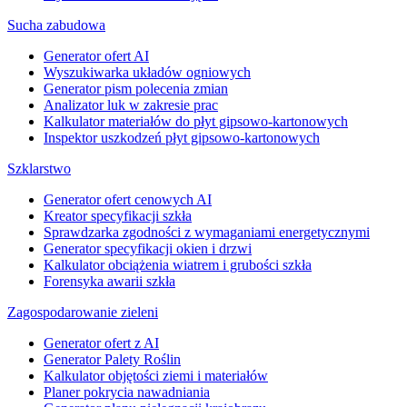
Sucha zabudowa
Generator ofert AI
Wyszukiwarka układów ogniowych
Generator pism polecenia zmian
Analizator luk w zakresie prac
Kalkulator materiałów do płyt gipsowo-kartonowych
Inspektor uszkodzeń płyt gipsowo-kartonowych
Szklarstwo
Generator ofert cenowych AI
Kreator specyfikacji szkła
Sprawdzarka zgodności z wymaganiami energetycznymi
Generator specyfikacji okien i drzwi
Kalkulator obciążenia wiatrem i grubości szkła
Forensyka awarii szkła
Zagospodarowanie zieleni
Generator ofert z AI
Generator Palety Roślin
Kalkulator objętości ziemi i materiałów
Planer pokrycia nawadniania