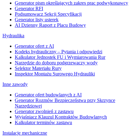
Generator pism określających zakres prac podwykonawcy
Generator RFI
Podsumowacz Sekcji Specyfikacji
Generator listy usterek
AI Dzienny Raport z Placu Budowy
Hydraulika
Generator ofert z AI
Kodeks hydrauliczny – Pytania i odpowiedzi
Kalkulator Jednostek FU i Wymiarowania Rur
Narzędzie do doboru podgrzewaczy wody
Selektor Materiału Rury
Inspektor Montażu Surowego Hydrauliki
Inne zawody
Generator ofert budowlanych z AI
Generator Rozmów Bezpieczeństwa przy Skrzynce
Narzędziowej
Generator zwolnień z zastawu
Wyjaśniacz Klauzul Kontraktów Budowlanych
Kalkulator terminów zastawu
Instalacje mechaniczne