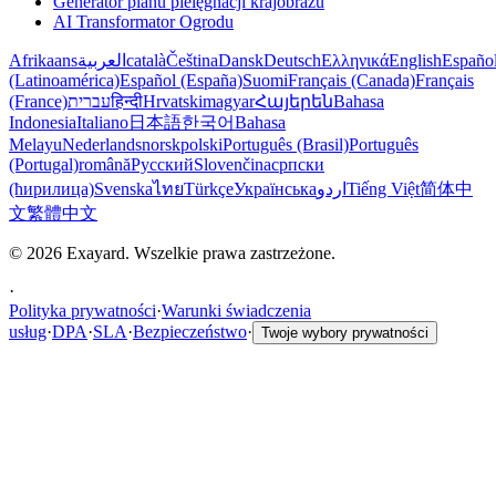
Generator planu pielęgnacji krajobrazu
AI Transformator Ogrodu
Afrikaans
العربية
català
Čeština
Dansk
Deutsch
Ελληνικά
English
Españo
(Latinoamérica)
Español (España)
Suomi
Français (Canada)
Français
(France)
עברית
हिन्दी
Hrvatski
magyar
Հայերեն
Bahasa
Indonesia
Italiano
日本語
한국어
Bahasa
Melayu
Nederlands
norsk
polski
Português (Brasil)
Português
(Portugal)
română
Русский
Slovenčina
српски
(ћирилица)
Svenska
ไทย
Türkçe
Українська
اردو
Tiếng Việt
简体中
文
繁體中文
© 2026 Exayard. Wszelkie prawa zastrzeżone.
·
Polityka prywatności
·
Warunki świadczenia
usług
·
DPA
·
SLA
·
Bezpieczeństwo
·
Twoje wybory prywatności