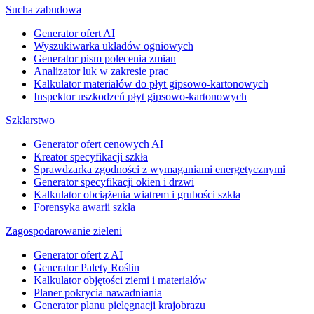
Sucha zabudowa
Generator ofert AI
Wyszukiwarka układów ogniowych
Generator pism polecenia zmian
Analizator luk w zakresie prac
Kalkulator materiałów do płyt gipsowo-kartonowych
Inspektor uszkodzeń płyt gipsowo-kartonowych
Szklarstwo
Generator ofert cenowych AI
Kreator specyfikacji szkła
Sprawdzarka zgodności z wymaganiami energetycznymi
Generator specyfikacji okien i drzwi
Kalkulator obciążenia wiatrem i grubości szkła
Forensyka awarii szkła
Zagospodarowanie zieleni
Generator ofert z AI
Generator Palety Roślin
Kalkulator objętości ziemi i materiałów
Planer pokrycia nawadniania
Generator planu pielęgnacji krajobrazu