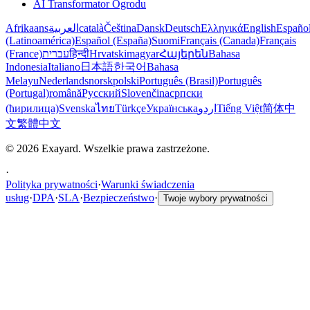
AI Transformator Ogrodu
Afrikaans
العربية
català
Čeština
Dansk
Deutsch
Ελληνικά
English
Españo
(Latinoamérica)
Español (España)
Suomi
Français (Canada)
Français
(France)
עברית
हिन्दी
Hrvatski
magyar
Հայերեն
Bahasa
Indonesia
Italiano
日本語
한국어
Bahasa
Melayu
Nederlands
norsk
polski
Português (Brasil)
Português
(Portugal)
română
Русский
Slovenčina
српски
(ћирилица)
Svenska
ไทย
Türkçe
Українська
اردو
Tiếng Việt
简体中
文
繁體中文
© 2026 Exayard. Wszelkie prawa zastrzeżone.
·
Polityka prywatności
·
Warunki świadczenia
usług
·
DPA
·
SLA
·
Bezpieczeństwo
·
Twoje wybory prywatności