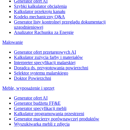
Generator ofert AI
Szybki kalkulator obciążenia
Kalkulator przekroju kanału
Kodeks mechaniczny Q&A
Generator listy kontrolnej przeglądu dokumentacji
uzgodnieniowej
Analizator Rachunku za Energię
Malowanie
Generator ofert przetargowych AI
Kalkulator zużycia farby i materiałów
Interpreter specyfikacji malarskiej
Doradca ds. przygotowania powierzchni
Selektor systemu malarskiego
Doktor Powierzchni
Meble, wyposażenie i sprzęt
Generator ofert AI
Generator budżetu FF&E
Generator specyfikacji mebli
Kalkulator programowania przestrzeni
Generator macierzy porównawczej produktów
Wyszukiwarka mebli z zdjęcia