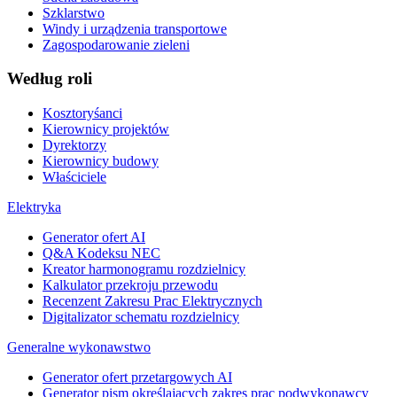
Szklarstwo
Windy i urządzenia transportowe
Zagospodarowanie zieleni
Według roli
Kosztoryśanci
Kierownicy projektów
Dyrektorzy
Kierownicy budowy
Właściciele
Elektryka
Generator ofert AI
Q&A Kodeksu NEC
Kreator harmonogramu rozdzielnicy
Kalkulator przekroju przewodu
Recenzent Zakresu Prac Elektrycznych
Digitalizator schematu rozdzielnicy
Generalne wykonawstwo
Generator ofert przetargowych AI
Generator pism określających zakres prac podwykonawcy