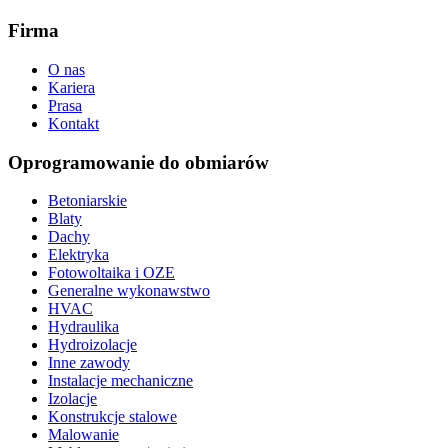
Firma
O nas
Kariera
Prasa
Kontakt
Oprogramowanie do obmiarów
Betoniarskie
Blaty
Dachy
Elektryka
Fotowoltaika i OZE
Generalne wykonawstwo
HVAC
Hydraulika
Hydroizolacje
Inne zawody
Instalacje mechaniczne
Izolacje
Konstrukcje stalowe
Malowanie