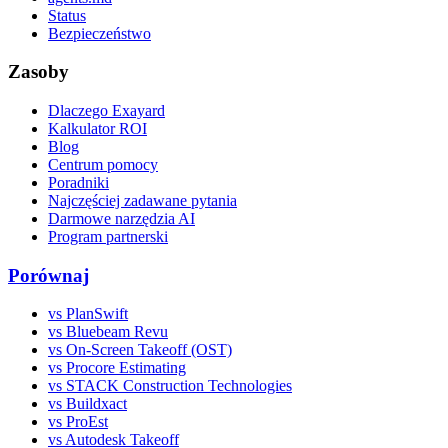
Status
Bezpieczeństwo
Zasoby
Dlaczego Exayard
Kalkulator ROI
Blog
Centrum pomocy
Poradniki
Najczęściej zadawane pytania
Darmowe narzędzia AI
Program partnerski
Porównaj
vs PlanSwift
vs Bluebeam Revu
vs On-Screen Takeoff (OST)
vs Procore Estimating
vs STACK Construction Technologies
vs Buildxact
vs ProEst
vs Autodesk Takeoff