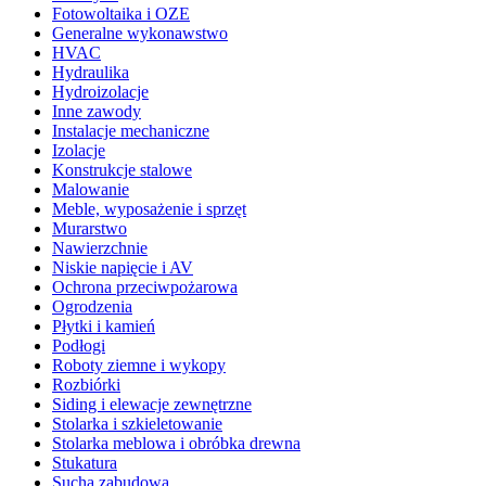
Fotowoltaika i OZE
Generalne wykonawstwo
HVAC
Hydraulika
Hydroizolacje
Inne zawody
Instalacje mechaniczne
Izolacje
Konstrukcje stalowe
Malowanie
Meble, wyposażenie i sprzęt
Murarstwo
Nawierzchnie
Niskie napięcie i AV
Ochrona przeciwpożarowa
Ogrodzenia
Płytki i kamień
Podłogi
Roboty ziemne i wykopy
Rozbiórki
Siding i elewacje zewnętrzne
Stolarka i szkieletowanie
Stolarka meblowa i obróbka drewna
Stukatura
Sucha zabudowa