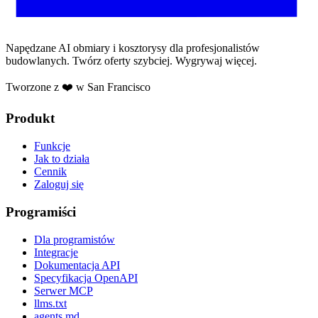
Napędzane AI obmiary i kosztorysy dla profesjonalistów
budowlanych. Twórz oferty szybciej. Wygrywaj więcej.
Tworzone z ❤️ w San Francisco
Produkt
Funkcje
Jak to działa
Cennik
Zaloguj się
Programiści
Dla programistów
Integracje
Dokumentacja API
Specyfikacja OpenAPI
Serwer MCP
llms.txt
agents.md