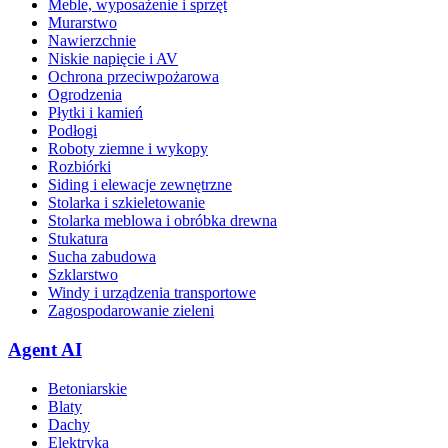
Meble, wyposażenie i sprzęt
Murarstwo
Nawierzchnie
Niskie napięcie i AV
Ochrona przeciwpożarowa
Ogrodzenia
Płytki i kamień
Podłogi
Roboty ziemne i wykopy
Rozbiórki
Siding i elewacje zewnętrzne
Stolarka i szkieletowanie
Stolarka meblowa i obróbka drewna
Stukatura
Sucha zabudowa
Szklarstwo
Windy i urządzenia transportowe
Zagospodarowanie zieleni
Agent AI
Betoniarskie
Blaty
Dachy
Elektryka