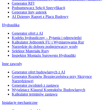
Generator RFI
Podsumowacz Sekcji Specyfikacji
Generator listy usterek
AI Dzienny Raport z Placu Budowy
Hydraulika
Generator ofert z AI
Kodeks hydrauliczny – Pytania i odpowiedzi
Kalkulator Jednostek FU i Wymiarowania Rur
Narzędzie do doboru podgrzewaczy wody
Selektor Materiału Rury
Inspektor Montażu Surowego Hydrauliki
Inne zawody
Generator ofert budowlanych z AI
Generator Rozmów Bezpieczeństwa przy Skrzynce
Narzędziowej
Generator zwolnień z zastawu
Wyjaśniacz Klauzul Kontraktów Budowlanych
Kalkulator terminów zastawu
Instalacje mechaniczne