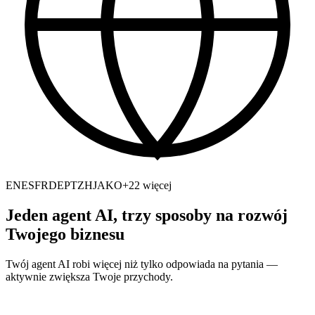
EN
ES
FR
DE
PT
ZH
JA
KO
+22 więcej
Jeden agent AI, trzy sposoby na rozwój
Twojego biznesu
Twój agent AI robi więcej niż tylko odpowiada na pytania —
aktywnie zwiększa Twoje przychody.