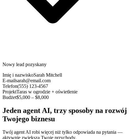
Nowy lead pozyskany
Imię i nazwisko
Sarah Mitchell
E-mail
sarah@email.com
Telefon
(555) 123-4567
Projekt
Taras w ogrodzie + oświetlenie
Budżet
$5,000 – $8,000
Jeden agent AI, trzy sposoby na rozwój
Twojego biznesu
Twój agent AI robi więcej niż tylko odpowiada na pytania —
aktywnie zwiększa Twoje przychody.