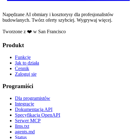
Napędzane AI obmiary i kosztorysy dla profesjonalistów
budowlanych. Twórz oferty szybciej. Wygrywaj więcej.
Tworzone z ❤️ w San Francisco
Produkt
Funkcje
Jak to działa
Cennik
Zaloguj się
Programiści
Dla programistów
Integracje
Dokumentacja API
Specyfikacja OpenAPI
Serwer MCP
llms.txt
agents.md
Status