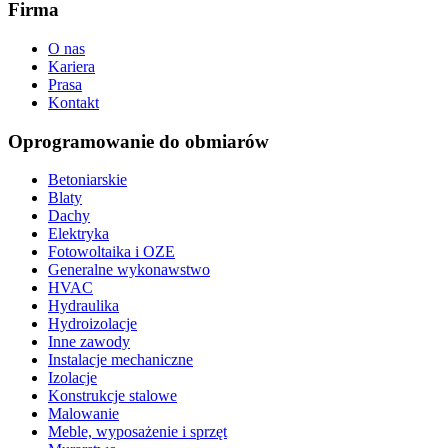
Firma
O nas
Kariera
Prasa
Kontakt
Oprogramowanie do obmiarów
Betoniarskie
Blaty
Dachy
Elektryka
Fotowoltaika i OZE
Generalne wykonawstwo
HVAC
Hydraulika
Hydroizolacje
Inne zawody
Instalacje mechaniczne
Izolacje
Konstrukcje stalowe
Malowanie
Meble, wyposażenie i sprzęt