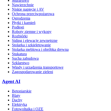
Murarstwo
Nawierzchnie
Niskie napięcie i AV
Ochrona przeciwpożarowa
Ogrodzenia
Płytki i kamień
Podłogi
Roboty ziemne i wykopy
Rozbiórki
Siding i elewacje zewnętrzne
Stolarka i szkieletowanie
Stolarka meblowa i obróbka drewna
Stukatura
Sucha zabudowa
Szklarstwo
Windy i urządzenia transportowe
Zagospodarowanie zieleni
Agent AI
Betoniarskie
Blaty
Dachy
Elektryka
Fotowoltaika i OZE