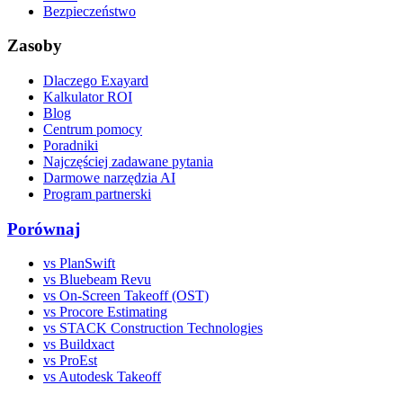
Bezpieczeństwo
Zasoby
Dlaczego Exayard
Kalkulator ROI
Blog
Centrum pomocy
Poradniki
Najczęściej zadawane pytania
Darmowe narzędzia AI
Program partnerski
Porównaj
vs PlanSwift
vs Bluebeam Revu
vs On-Screen Takeoff (OST)
vs Procore Estimating
vs STACK Construction Technologies
vs Buildxact
vs ProEst
vs Autodesk Takeoff