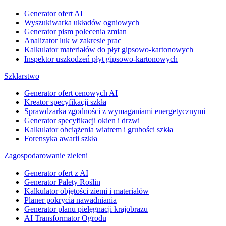
Generator ofert AI
Wyszukiwarka układów ogniowych
Generator pism polecenia zmian
Analizator luk w zakresie prac
Kalkulator materiałów do płyt gipsowo-kartonowych
Inspektor uszkodzeń płyt gipsowo-kartonowych
Szklarstwo
Generator ofert cenowych AI
Kreator specyfikacji szkła
Sprawdzarka zgodności z wymaganiami energetycznymi
Generator specyfikacji okien i drzwi
Kalkulator obciążenia wiatrem i grubości szkła
Forensyka awarii szkła
Zagospodarowanie zieleni
Generator ofert z AI
Generator Palety Roślin
Kalkulator objętości ziemi i materiałów
Planer pokrycia nawadniania
Generator planu pielęgnacji krajobrazu
AI Transformator Ogrodu