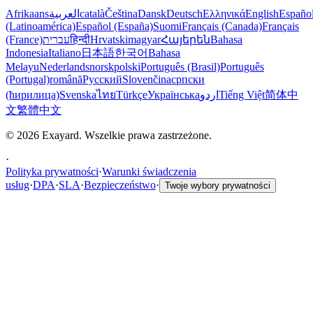
Afrikaans
العربية
català
Čeština
Dansk
Deutsch
Ελληνικά
English
Españo
(Latinoamérica)
Español (España)
Suomi
Français (Canada)
Français
(France)
עברית
हिन्दी
Hrvatski
magyar
Հայերեն
Bahasa
Indonesia
Italiano
日本語
한국어
Bahasa
Melayu
Nederlands
norsk
polski
Português (Brasil)
Português
(Portugal)
română
Русский
Slovenčina
српски
(ћирилица)
Svenska
ไทย
Türkçe
Українська
اردو
Tiếng Việt
简体中
文
繁體中文
© 2026 Exayard. Wszelkie prawa zastrzeżone.
·
Polityka prywatności
·
Warunki świadczenia
usług
·
DPA
·
SLA
·
Bezpieczeństwo
·
Twoje wybory prywatności