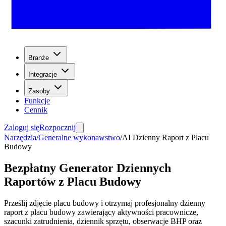
Branże
Integracje
Zasoby
Funkcje
Cennik
Zaloguj się
Rozpocznij
Narzędzia
/
Generalne wykonawstwo
/
AI Dzienny Raport z Placu
Budowy
Bezpłatny Generator Dziennych
Raportów z Placu Budowy
Prześlij zdjęcie placu budowy i otrzymaj profesjonalny dzienny
raport z placu budowy zawierający aktywności pracownicze,
szacunki zatrudnienia, dziennik sprzętu, obserwacje BHP oraz