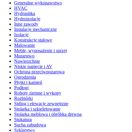
Generalne wykonawstwo
HVAC
Hydraulika
Hydroizolacje
Inne zawody
Instalacje mechaniczne
Izolacje
Konstrukcje stalowe
Malowanie
Meble, wyposażenie i sprzęt
Murarstwo
Nawierzchnie
Niskie napięcie i AV
Ochrona przeciwpożarowa
Ogrodzenia
Płytki i kamień
Podłogi
Roboty ziemne i wykopy
Rozbiórki
Siding i elewacje zewnętrzne
Stolarka i szkieletowanie
Stolarka meblowa i obróbka drewna
Stukatura
Sucha zabudowa
Szklarstwo