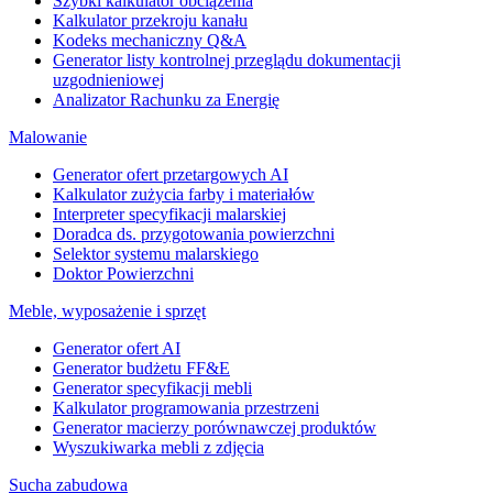
Szybki kalkulator obciążenia
Kalkulator przekroju kanału
Kodeks mechaniczny Q&A
Generator listy kontrolnej przeglądu dokumentacji
uzgodnieniowej
Analizator Rachunku za Energię
Malowanie
Generator ofert przetargowych AI
Kalkulator zużycia farby i materiałów
Interpreter specyfikacji malarskiej
Doradca ds. przygotowania powierzchni
Selektor systemu malarskiego
Doktor Powierzchni
Meble, wyposażenie i sprzęt
Generator ofert AI
Generator budżetu FF&E
Generator specyfikacji mebli
Kalkulator programowania przestrzeni
Generator macierzy porównawczej produktów
Wyszukiwarka mebli z zdjęcia
Sucha zabudowa