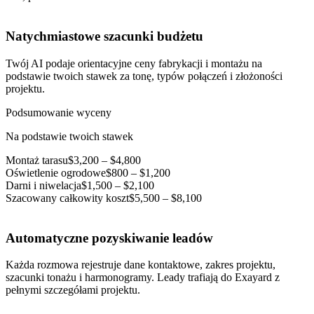
Natychmiastowe szacunki budżetu
Twój AI podaje orientacyjne ceny fabrykacji i montażu na
podstawie twoich stawek za tonę, typów połączeń i złożoności
projektu.
Podsumowanie wyceny
Na podstawie twoich stawek
Montaż tarasu
$3,200 – $4,800
Oświetlenie ogrodowe
$800 – $1,200
Darni i niwelacja
$1,500 – $2,100
Szacowany całkowity koszt
$5,500 – $8,100
Automatyczne pozyskiwanie leadów
Każda rozmowa rejestruje dane kontaktowe, zakres projektu,
szacunki tonażu i harmonogramy. Leady trafiają do Exayard z
pełnymi szczegółami projektu.