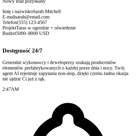
Nowy lead pozyskany
Imię i nazwisko
Sarah Mitchell
E-mail
sarah@email.com
Telefon
(555) 123-4567
Projekt
Taras w ogrodzie + oświetlenie
Budżet
5000–8000 USD
Dostępność 24/7
Generalni wykonawcy i deweloperzy szukają producentów
elementów prefabrykowanych o każdej porze dnia i nocy. Twój
agent AI rejestruje zapytania non-stop, dzięki czemu żadna okazja
nie ujdzie Ci już z rąk.
2:47
AM