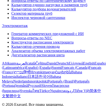
Вопросы-ответы по сантехническому кодексу
Калькулятор единиц нагрузки и размеров труб
Калькулятор подбора водонагревателей
Селектор материала труб
Инспектор черновой сантехники
Электромонтаж
Генератор коммерческих предложений с ИИ
Вопросы-ответы по NEC
Конструктор расписания электрощита
Калькулятор сечения провода
Анализатор объема электромонтажных работ
Дигитализатор расписания щита
Afrikaans
العربية
català
Čeština
Dansk
Deutsch
Ελληνικά
English
Españo
(Latinoamérica)
Español (España)
Suomi
Français (Canada)
Français
(France)
עברית
हिन्दी
Hrvatski
magyar
Հայերեն
Bahasa
Indonesia
Italiano
日本語
한국어
Bahasa
Melayu
Nederlands
norsk
polski
Português (Brasil)
Português
(Portugal)
română
Русский
Slovenčina
српски
(ћирилица)
Svenska
ไทย
Türkçe
Українська
اردو
Tiếng Việt
简体中
文
繁體中文
© 2026 Exayard. Все права защищены.