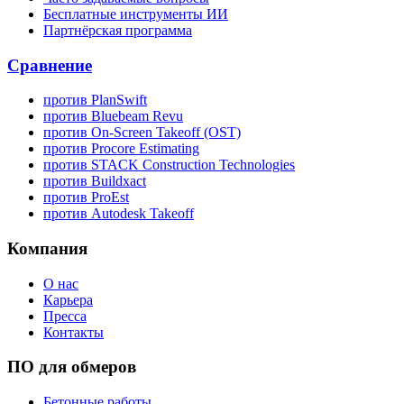
Бесплатные инструменты ИИ
Партнёрская программа
Сравнение
против PlanSwift
против Bluebeam Revu
против On-Screen Takeoff (OST)
против Procore Estimating
против STACK Construction Technologies
против Buildxact
против ProEst
против Autodesk Takeoff
Компания
О нас
Карьера
Пресса
Контакты
ПО для обмеров
Бетонные работы