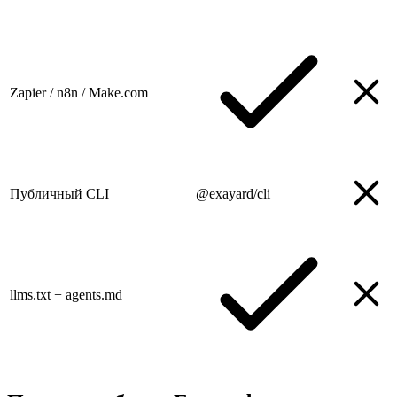
Zapier / n8n / Make.com
Публичный CLI
@exayard/cli
llms.txt + agents.md