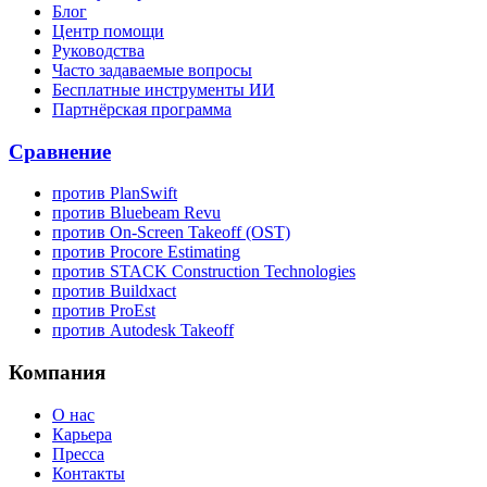
Блог
Центр помощи
Руководства
Часто задаваемые вопросы
Бесплатные инструменты ИИ
Партнёрская программа
Сравнение
против PlanSwift
против Bluebeam Revu
против On-Screen Takeoff (OST)
против Procore Estimating
против STACK Construction Technologies
против Buildxact
против ProEst
против Autodesk Takeoff
Компания
О нас
Карьера
Пресса
Контакты