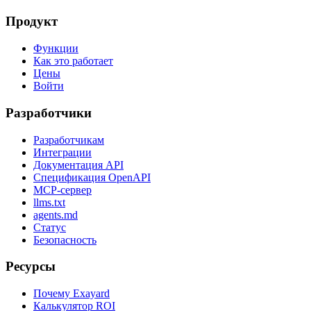
Продукт
Функции
Как это работает
Цены
Войти
Разработчики
Разработчикам
Интеграции
Документация API
Спецификация OpenAPI
MCP-сервер
llms.txt
agents.md
Статус
Безопасность
Ресурсы
Почему Exayard
Калькулятор ROI