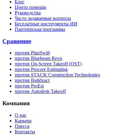
Блог
Центр помощи
Руководства
Часто задаваемые вопросы
Бесплатные инструменты ИИ
Партнёрская программа
Сравнение
против PlanSwift
против Bluebeam Revu
против On-Screen Takeoff (OST)
против Procore Estimating
против STACK Construction Technologies
против Buildxact
против ProEst
против Autodesk Takeoff
Компания
О нас
Карьера
Пресса
Контакты