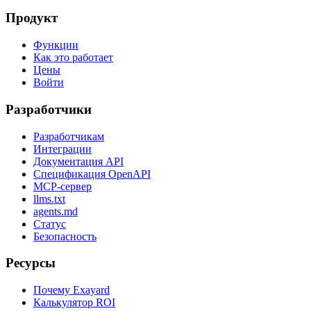
Продукт
Функции
Как это работает
Цены
Войти
Разработчики
Разработчикам
Интеграции
Документация API
Спецификация OpenAPI
MCP-сервер
llms.txt
agents.md
Статус
Безопасность
Ресурсы
Почему Exayard
Калькулятор ROI