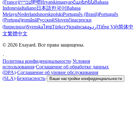
(France)
עברית
हिन्दी
Hrvatski
magyar
Հայերեն
Bahasa
Indonesia
Italiano
日本語
한국어
Bahasa
Melayu
Nederlands
norsk
polski
Português (Brasil)
Português
(Portugal)
română
Русский
Slovenčina
српски
(ћирилица)
Svenska
ไทย
Türkçe
Українська
اردو
Tiếng Việt
简体中
文
繁體中文
© 2026 Exayard. Все права защищены.
·
Политика конфиденциальности
·
Условия
использования
·
Соглашение об обработке данных
(DPA)
·
Соглашение об уровне обслуживания
(SLA)
·
Безопасность
·
Ваши настройки конфиденциальности