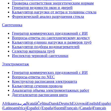
Проверка соответствия энергетическим нормам
Генератор ведомости окон и дверей
Калькулятор нагрузки от ветра и толщины стекла
Форензический анализ разрушения стекла
Сантехника
Генератор коммерческих предложений с ИИ
Вопросы-ответы по сантехническому кодексу
Калькулятор единиц нагрузки и размеров труб
Калькулятор подбора водонагревателей
Селектор материала труб
Инспектор черновой сантехники
Электромонтаж
Генератор коммерческих предложений с ИИ
Вопросы-ответы по NEC
Конструктор расписания электрощита
Калькулятор сечения провода
Анализатор объема электромонтажных работ
Дигитализатор расписания щита
Afrikaans
العربية
català
Čeština
Dansk
Deutsch
Ελληνικά
English
Españo
(Latinoamérica)
Español (España)
Suomi
Français (Canada)
Français