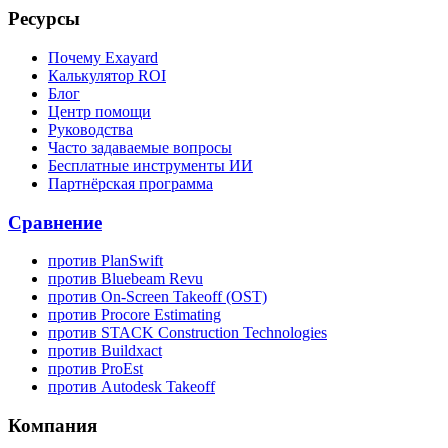
Ресурсы
Почему Exayard
Калькулятор ROI
Блог
Центр помощи
Руководства
Часто задаваемые вопросы
Бесплатные инструменты ИИ
Партнёрская программа
Сравнение
против PlanSwift
против Bluebeam Revu
против On-Screen Takeoff (OST)
против Procore Estimating
против STACK Construction Technologies
против Buildxact
против ProEst
против Autodesk Takeoff
Компания