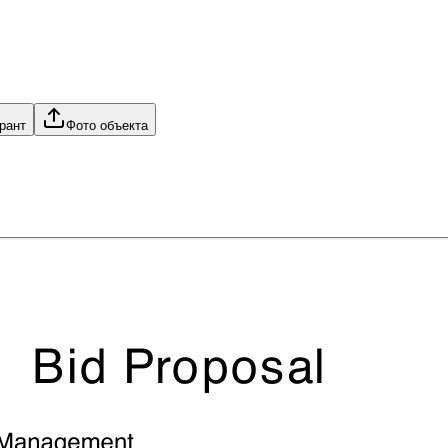
рант
Фото объекта