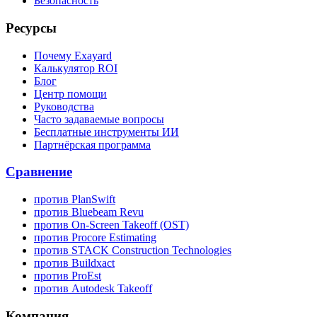
Безопасность
Ресурсы
Почему Exayard
Калькулятор ROI
Блог
Центр помощи
Руководства
Часто задаваемые вопросы
Бесплатные инструменты ИИ
Партнёрская программа
Сравнение
против PlanSwift
против Bluebeam Revu
против On-Screen Takeoff (OST)
против Procore Estimating
против STACK Construction Technologies
против Buildxact
против ProEst
против Autodesk Takeoff
Компания