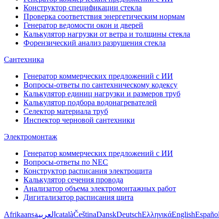
Конструктор спецификации стекла
Проверка соответствия энергетическим нормам
Генератор ведомости окон и дверей
Калькулятор нагрузки от ветра и толщины стекла
Форензический анализ разрушения стекла
Сантехника
Генератор коммерческих предложений с ИИ
Вопросы-ответы по сантехническому кодексу
Калькулятор единиц нагрузки и размеров труб
Калькулятор подбора водонагревателей
Селектор материала труб
Инспектор черновой сантехники
Электромонтаж
Генератор коммерческих предложений с ИИ
Вопросы-ответы по NEC
Конструктор расписания электрощита
Калькулятор сечения провода
Анализатор объема электромонтажных работ
Дигитализатор расписания щита
Afrikaans
العربية
català
Čeština
Dansk
Deutsch
Ελληνικά
English
Españo