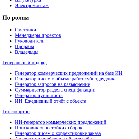
Электромонтаж
По ролям
Сметчики
Менеджеры проектов
Руководители
Прорабы
Владельцы
Генеральный подряд
Генератор коммерческих предложений на базе ИИ
Генератор писем о объеме работ субподрядчика
Генератор запросов на разъяснение
Суммаризатор раздела спецификации
Генератор пунш-листа
ИИ: Ежедневный отчёт с объекта
Гипсокартон
ИИ-генератор коммерческих предложений
Поисковик огнестойких сборок
Генератор писем о корректировке заказа
Анализатор пробелов в объеме работ