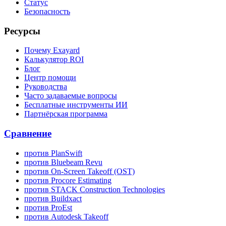
Статус
Безопасность
Ресурсы
Почему Exayard
Калькулятор ROI
Блог
Центр помощи
Руководства
Часто задаваемые вопросы
Бесплатные инструменты ИИ
Партнёрская программа
Сравнение
против PlanSwift
против Bluebeam Revu
против On-Screen Takeoff (OST)
против Procore Estimating
против STACK Construction Technologies
против Buildxact
против ProEst
против Autodesk Takeoff