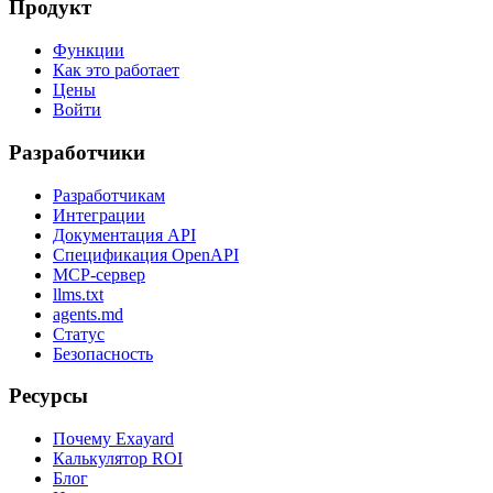
Продукт
Функции
Как это работает
Цены
Войти
Разработчики
Разработчикам
Интеграции
Документация API
Спецификация OpenAPI
MCP-сервер
llms.txt
agents.md
Статус
Безопасность
Ресурсы
Почему Exayard
Калькулятор ROI
Блог