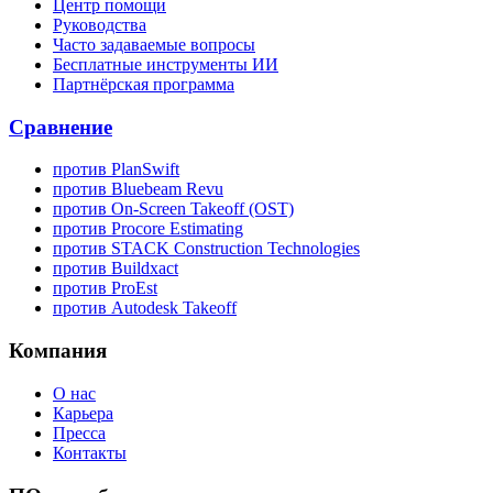
Центр помощи
Руководства
Часто задаваемые вопросы
Бесплатные инструменты ИИ
Партнёрская программа
Сравнение
против PlanSwift
против Bluebeam Revu
против On-Screen Takeoff (OST)
против Procore Estimating
против STACK Construction Technologies
против Buildxact
против ProEst
против Autodesk Takeoff
Компания
О нас
Карьера
Пресса
Контакты