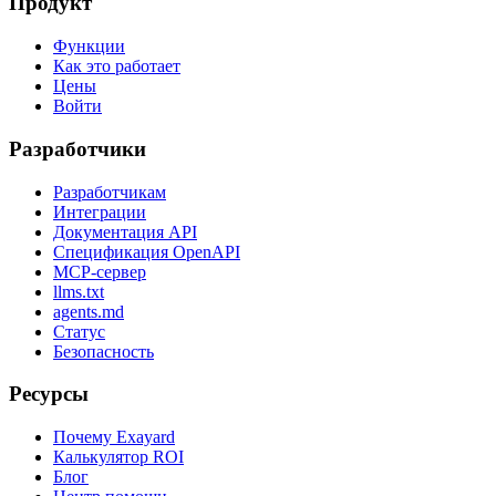
Продукт
Функции
Как это работает
Цены
Войти
Разработчики
Разработчикам
Интеграции
Документация API
Спецификация OpenAPI
MCP-сервер
llms.txt
agents.md
Статус
Безопасность
Ресурсы
Почему Exayard
Калькулятор ROI
Блог