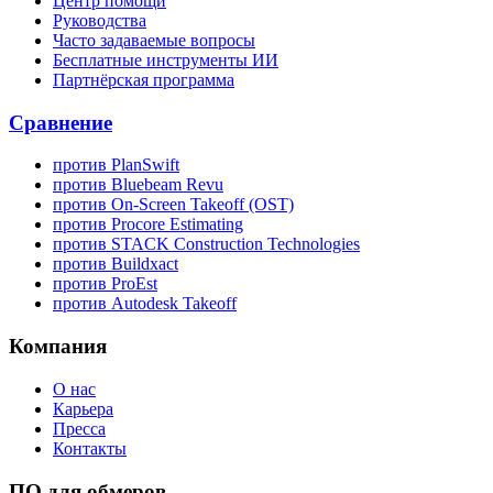
Центр помощи
Руководства
Часто задаваемые вопросы
Бесплатные инструменты ИИ
Партнёрская программа
Сравнение
против PlanSwift
против Bluebeam Revu
против On-Screen Takeoff (OST)
против Procore Estimating
против STACK Construction Technologies
против Buildxact
против ProEst
против Autodesk Takeoff
Компания
О нас
Карьера
Пресса
Контакты
ПО для обмеров