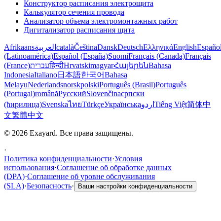
Конструктор расписания электрощита
Калькулятор сечения провода
Анализатор объема электромонтажных работ
Дигитализатор расписания щита
Afrikaans
العربية
català
Čeština
Dansk
Deutsch
Ελληνικά
English
Españo
(Latinoamérica)
Español (España)
Suomi
Français (Canada)
Français
(France)
עברית
हिन्दी
Hrvatski
magyar
Հայերեն
Bahasa
Indonesia
Italiano
日本語
한국어
Bahasa
Melayu
Nederlands
norsk
polski
Português (Brasil)
Português
(Portugal)
română
Русский
Slovenčina
српски
(ћирилица)
Svenska
ไทย
Türkçe
Українська
اردو
Tiếng Việt
简体中
文
繁體中文
© 2026 Exayard. Все права защищены.
·
Политика конфиденциальности
·
Условия
использования
·
Соглашение об обработке данных
(DPA)
·
Соглашение об уровне обслуживания
(SLA)
·
Безопасность
·
Ваши настройки конфиденциальности