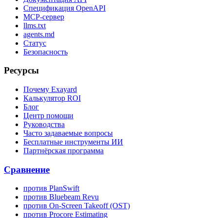
Спецификация OpenAPI
MCP-сервер
llms.txt
agents.md
Статус
Безопасность
Ресурсы
Почему Exayard
Калькулятор ROI
Блог
Центр помощи
Руководства
Часто задаваемые вопросы
Бесплатные инструменты ИИ
Партнёрская программа
Сравнение
против PlanSwift
против Bluebeam Revu
против On-Screen Takeoff (OST)
против Procore Estimating