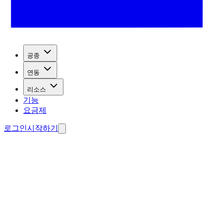
공종
연동
리소스
기능
요금제
로그인
시작하기
드 수집.
료 에이전트 제작