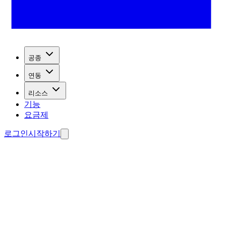
공종
연동
리소스
기능
요금제
로그인
시작하기
드 수집
료 에이전트 제작