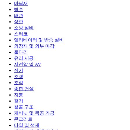
바닥재
방수
배관
상판
소방 설비
스터코
엘리베이터 및 반송 설비
외장재 및 외부 마감
울타리
유리 시공
저전압 및 AV
전기
조경
조적
종합 건설
지붕
철거
철골 구조
캐비닛 및 목공 가공
콘크리트
타일 및 석재