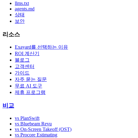
llms.txt
agents.md
상태
보안
리소스
Exayard를 선택하는 이유
ROI 계산기
블로그
고객센터
가이드
자주 묻는 질문
무료 AI 도구
제휴 프로그램
비교
vs PlanSwift
vs Bluebeam Revu
vs On-Screen Takeoff (OST)
vs Procore Estimating