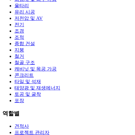
울타리
유리 시공
저전압 및 AV
전기
조경
조적
종합 건설
지붕
철거
철골 구조
캐비닛 및 목공 가공
콘크리트
타일 및 석재
태양광 및 재생에너지
토공 및 굴착
포장
역할별
견적사
프로젝트 관리자