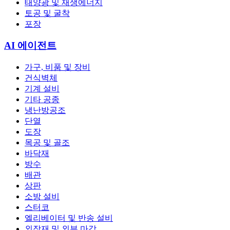
태양광 및 재생에너지
토공 및 굴착
포장
AI 에이전트
가구, 비품 및 장비
건식벽체
기계 설비
기타 공종
냉난방공조
단열
도장
목공 및 골조
바닥재
방수
배관
상판
소방 설비
스터코
엘리베이터 및 반송 설비
외장재 및 외부 마감