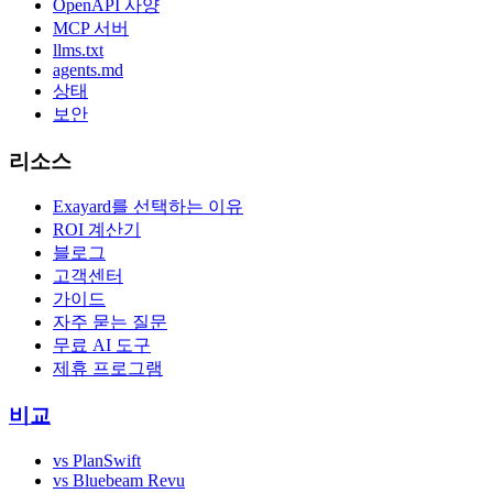
OpenAPI 사양
MCP 서버
llms.txt
agents.md
상태
보안
리소스
Exayard를 선택하는 이유
ROI 계산기
블로그
고객센터
가이드
자주 묻는 질문
무료 AI 도구
제휴 프로그램
비교
vs PlanSwift
vs Bluebeam Revu