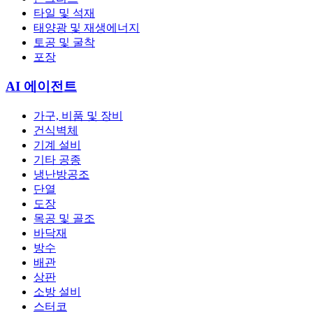
타일 및 석재
태양광 및 재생에너지
토공 및 굴착
포장
AI 에이전트
가구, 비품 및 장비
건식벽체
기계 설비
기타 공종
냉난방공조
단열
도장
목공 및 골조
바닥재
방수
배관
상판
소방 설비
스터코