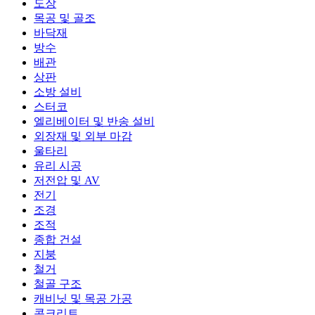
도장
목공 및 골조
바닥재
방수
배관
상판
소방 설비
스터코
엘리베이터 및 반송 설비
외장재 및 외부 마감
울타리
유리 시공
저전압 및 AV
전기
조경
조적
종합 건설
지붕
철거
철골 구조
캐비닛 및 목공 가공
콘크리트