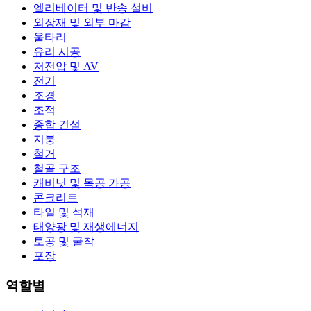
엘리베이터 및 반송 설비
외장재 및 외부 마감
울타리
유리 시공
저전압 및 AV
전기
조경
조적
종합 건설
지붕
철거
철골 구조
캐비닛 및 목공 가공
콘크리트
타일 및 석재
태양광 및 재생에너지
토공 및 굴착
포장
역할별