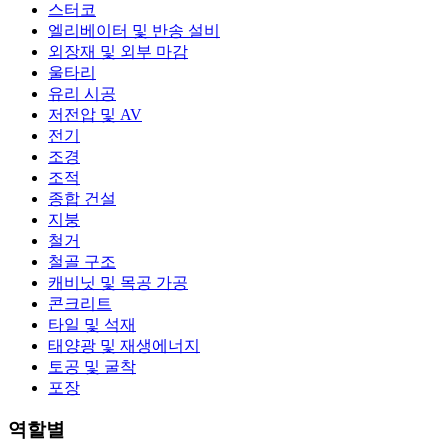
스터코
엘리베이터 및 반송 설비
외장재 및 외부 마감
울타리
유리 시공
저전압 및 AV
전기
조경
조적
종합 건설
지붕
철거
철골 구조
캐비닛 및 목공 가공
콘크리트
타일 및 석재
태양광 및 재생에너지
토공 및 굴착
포장
역할별