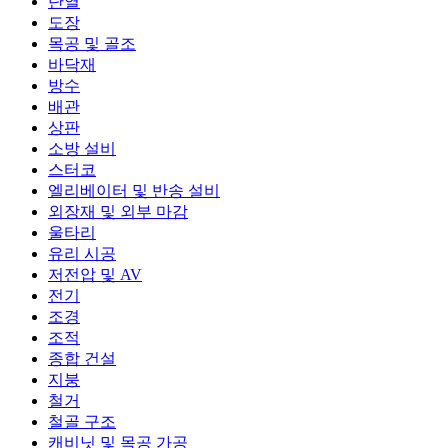
단열
도장
목공 및 골조
바닥재
방수
배관
상판
소방 설비
스터코
엘리베이터 및 반송 설비
외장재 및 외부 마감
울타리
유리 시공
저전압 및 AV
전기
조경
조적
종합 건설
지붕
철거
철골 구조
캐비닛 및 목공 가공