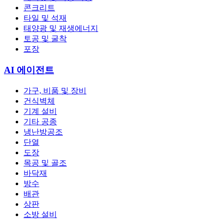
콘크리트
타일 및 석재
태양광 및 재생에너지
토공 및 굴착
포장
AI 에이전트
가구, 비품 및 장비
건식벽체
기계 설비
기타 공종
냉난방공조
단열
도장
목공 및 골조
바닥재
방수
배관
상판
소방 설비