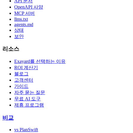
API 문서
OpenAPI 사양
MCP 서버
llms.txt
agents.md
상태
보안
리소스
Exayard를 선택하는 이유
ROI 계산기
블로그
고객센터
가이드
자주 묻는 질문
무료 AI 도구
제휴 프로그램
비교
vs PlanSwift