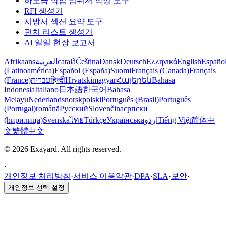
하도급 작업 범위서 작성 도구
RFI 생성기
시방서 섹션 요약 도구
펀치 리스트 생성기
AI 일일 현장 보고서
Afrikaans
العربية
català
Čeština
Dansk
Deutsch
Ελληνικά
English
Españo
(Latinoamérica)
Español (España)
Suomi
Français (Canada)
Français
(France)
עברית
हिन्दी
Hrvatski
magyar
Հայերեն
Bahasa
Indonesia
Italiano
日本語
한국어
Bahasa
Melayu
Nederlands
norsk
polski
Português (Brasil)
Português
(Portugal)
română
Русский
Slovenčina
српски
(ћирилица)
Svenska
ไทย
Türkçe
Українська
اردو
Tiếng Việt
简体中
文
繁體中文
© 2026 Exayard. All rights reserved.
·
개인정보 처리방침
·
서비스 이용약관
·
DPA
·
SLA
·
보안
·
개인정보 선택 설정