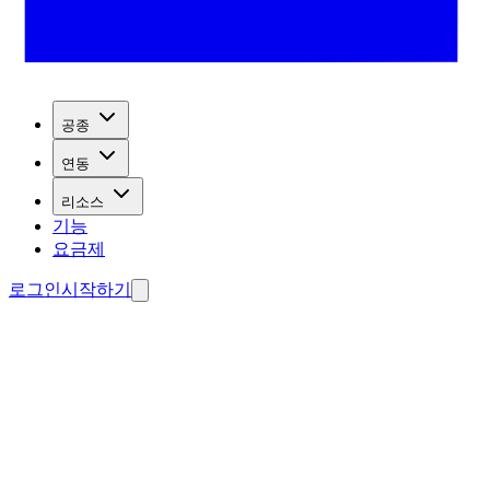
공종
연동
리소스
기능
요금제
로그인
시작하기
드 포착
료 에이전트 제작