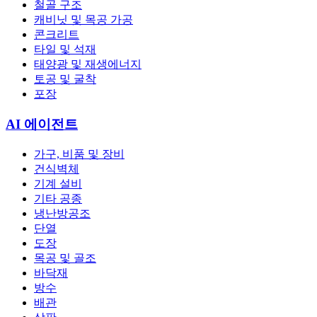
철골 구조
캐비닛 및 목공 가공
콘크리트
타일 및 석재
태양광 및 재생에너지
토공 및 굴착
포장
AI 에이전트
가구, 비품 및 장비
건식벽체
기계 설비
기타 공종
냉난방공조
단열
도장
목공 및 골조
바닥재
방수
배관