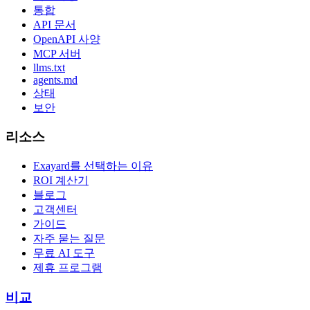
통합
API 문서
OpenAPI 사양
MCP 서버
llms.txt
agents.md
상태
보안
리소스
Exayard를 선택하는 이유
ROI 계산기
블로그
고객센터
가이드
자주 묻는 질문
무료 AI 도구
제휴 프로그램
비교