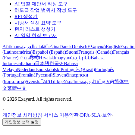
AI 입찰 제안서 작성 도구
하도급 작업 범위서 작성 도구
RFI 생성기
시방서 섹션 요약 도구
펀치 리스트 생성기
AI 일일 현장 보고서
Afrikaans
العربية
català
Čeština
Dansk
Deutsch
Ελληνικά
English
Españo
(Latinoamérica)
Español (España)
Suomi
Français (Canada)
Français
(France)
עברית
हिन्दी
Hrvatski
magyar
Հայերեն
Bahasa
Indonesia
Italiano
日本語
한국어
Bahasa
Melayu
Nederlands
norsk
polski
Português (Brasil)
Português
(Portugal)
română
Русский
Slovenčina
српски
(ћирилица)
Svenska
ไทย
Türkçe
Українська
اردو
Tiếng Việt
简体中
文
繁體中文
© 2026 Exayard. All rights reserved.
·
개인정보 처리방침
·
서비스 이용약관
·
DPA
·
SLA
·
보안
·
개인정보 선택 설정