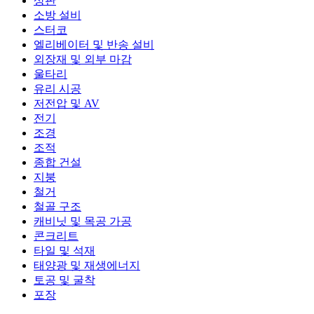
상판
소방 설비
스터코
엘리베이터 및 반송 설비
외장재 및 외부 마감
울타리
유리 시공
저전압 및 AV
전기
조경
조적
종합 건설
지붕
철거
철골 구조
캐비닛 및 목공 가공
콘크리트
타일 및 석재
태양광 및 재생에너지
토공 및 굴착
포장