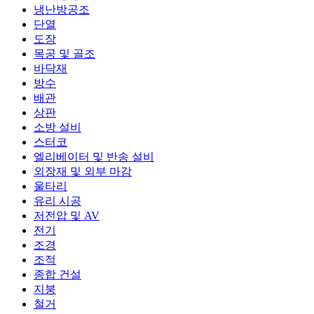
냉난방공조
단열
도장
목공 및 골조
바닥재
방수
배관
상판
소방 설비
스터코
엘리베이터 및 반송 설비
외장재 및 외부 마감
울타리
유리 시공
저전압 및 AV
전기
조경
조적
종합 건설
지붕
철거