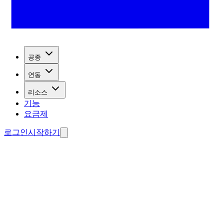
공종
연동
리소스
기능
요금제
로그인
시작하기
드 수집.
료로 에이전트 제작