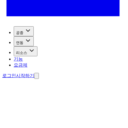
공종
연동
리소스
기능
요금제
로그인
시작하기
드 수집
료 에이전트 제작