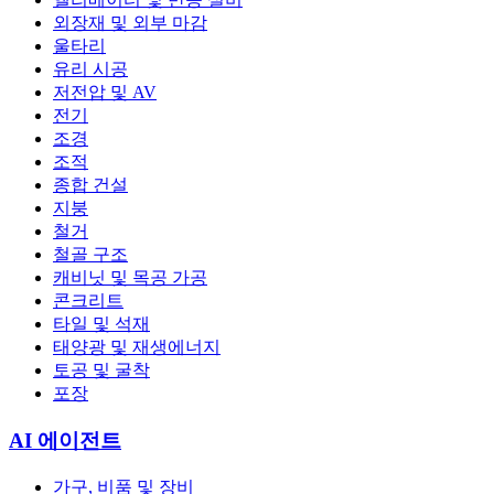
외장재 및 외부 마감
울타리
유리 시공
저전압 및 AV
전기
조경
조적
종합 건설
지붕
철거
철골 구조
캐비닛 및 목공 가공
콘크리트
타일 및 석재
태양광 및 재생에너지
토공 및 굴착
포장
AI 에이전트
가구, 비품 및 장비