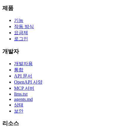
제품
기능
작동 방식
요금제
로그인
개발자
개발자용
통합
API 문서
OpenAPI 사양
MCP 서버
llms.txt
agents.md
상태
보안
리소스