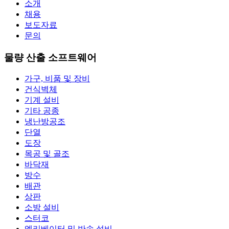
소개
채용
보도자료
문의
물량 산출 소프트웨어
가구, 비품 및 장비
건식벽체
기계 설비
기타 공종
냉난방공조
단열
도장
목공 및 골조
바닥재
방수
배관
상판
소방 설비
스터코
엘리베이터 및 반송 설비