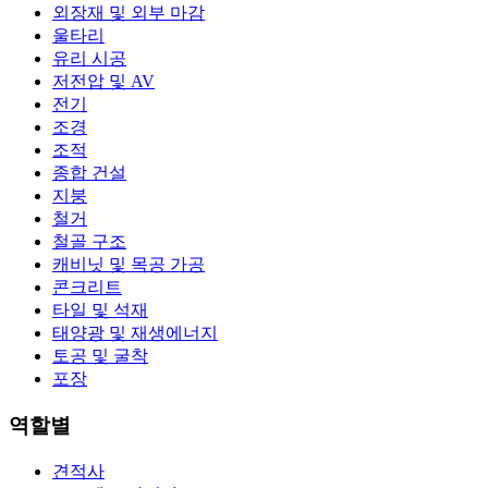
외장재 및 외부 마감
울타리
유리 시공
저전압 및 AV
전기
조경
조적
종합 건설
지붕
철거
철골 구조
캐비닛 및 목공 가공
콘크리트
타일 및 석재
태양광 및 재생에너지
토공 및 굴착
포장
역할별
견적사