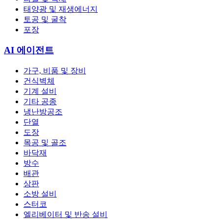
태양광 및 재생에너지
토공 및 굴착
포장
AI 에이전트
가구, 비품 및 장비
건식벽체
기계 설비
기타 공종
냉난방공조
단열
도장
목공 및 골조
바닥재
방수
배관
상판
소방 설비
스터코
엘리베이터 및 반송 설비