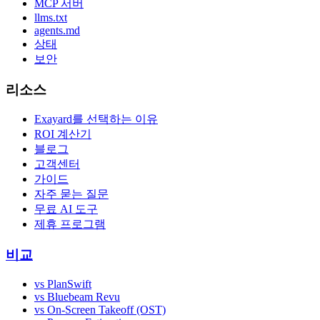
MCP 서버
llms.txt
agents.md
상태
보안
리소스
Exayard를 선택하는 이유
ROI 계산기
블로그
고객센터
가이드
자주 묻는 질문
무료 AI 도구
제휴 프로그램
비교
vs PlanSwift
vs Bluebeam Revu
vs On-Screen Takeoff (OST)