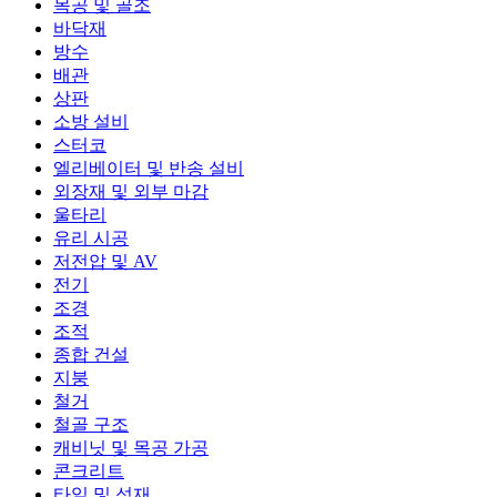
목공 및 골조
바닥재
방수
배관
상판
소방 설비
스터코
엘리베이터 및 반송 설비
외장재 및 외부 마감
울타리
유리 시공
저전압 및 AV
전기
조경
조적
종합 건설
지붕
철거
철골 구조
캐비닛 및 목공 가공
콘크리트
타일 및 석재