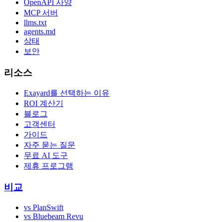
OpenAPI 사양
MCP 서버
llms.txt
agents.md
상태
보안
리소스
Exayard를 선택하는 이유
ROI 계산기
블로그
고객센터
가이드
자주 묻는 질문
무료 AI 도구
제휴 프로그램
비교
vs PlanSwift
vs Bluebeam Revu