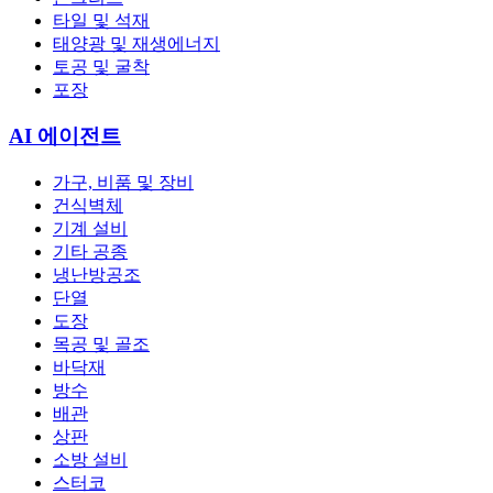
타일 및 석재
태양광 및 재생에너지
토공 및 굴착
포장
AI 에이전트
가구, 비품 및 장비
건식벽체
기계 설비
기타 공종
냉난방공조
단열
도장
목공 및 골조
바닥재
방수
배관
상판
소방 설비
스터코