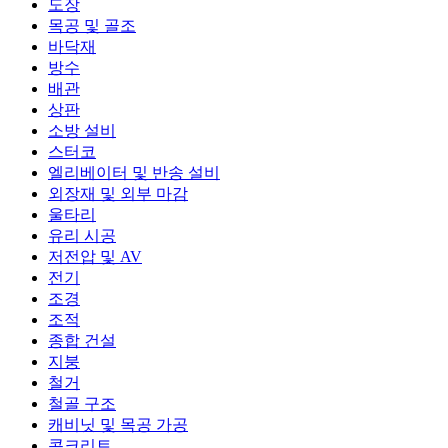
도장
목공 및 골조
바닥재
방수
배관
상판
소방 설비
스터코
엘리베이터 및 반송 설비
외장재 및 외부 마감
울타리
유리 시공
저전압 및 AV
전기
조경
조적
종합 건설
지붕
철거
철골 구조
캐비닛 및 목공 가공
콘크리트