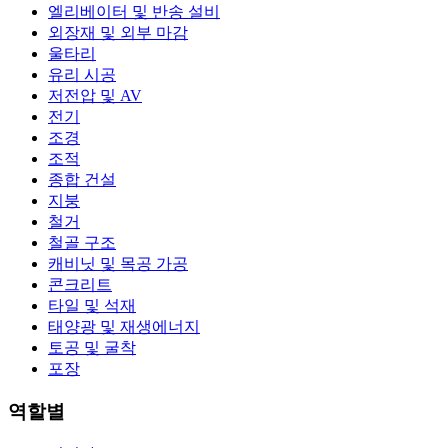
엘리베이터 및 반송 설비
외장재 및 외부 마감
울타리
유리 시공
저전압 및 AV
전기
조경
조적
종합 건설
지붕
철거
철골 구조
캐비닛 및 목공 가공
콘크리트
타일 및 석재
태양광 및 재생에너지
토공 및 굴착
포장
역할별