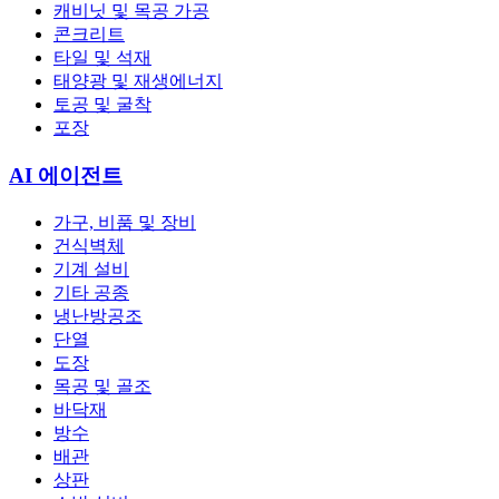
캐비닛 및 목공 가공
콘크리트
타일 및 석재
태양광 및 재생에너지
토공 및 굴착
포장
AI 에이전트
가구, 비품 및 장비
건식벽체
기계 설비
기타 공종
냉난방공조
단열
도장
목공 및 골조
바닥재
방수
배관
상판