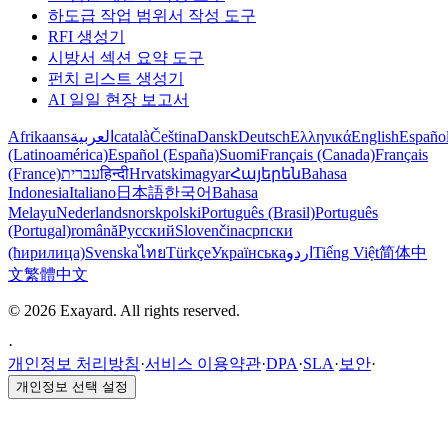
하도급 작업 범위서 작성 도구
RFI 생성기
시방서 섹션 요약 도구
펀치 리스트 생성기
AI 일일 현장 보고서
Afrikaans
العربية
català
Čeština
Dansk
Deutsch
Ελληνικά
English
Españo
(Latinoamérica)
Español (España)
Suomi
Français (Canada)
Français
(France)
עברית
हिन्दी
Hrvatski
magyar
Հայերեն
Bahasa
Indonesia
Italiano
日本語
한국어
Bahasa
Melayu
Nederlands
norsk
polski
Português (Brasil)
Português
(Portugal)
română
Русский
Slovenčina
српски
(ћирилица)
Svenska
ไทย
Türkçe
Українська
اردو
Tiếng Việt
简体中
文
繁體中文
© 2026 Exayard. All rights reserved.
·
개인정보 처리방침
·
서비스 이용약관
·
DPA
·
SLA
·
보안
·
개인정보 선택 설정