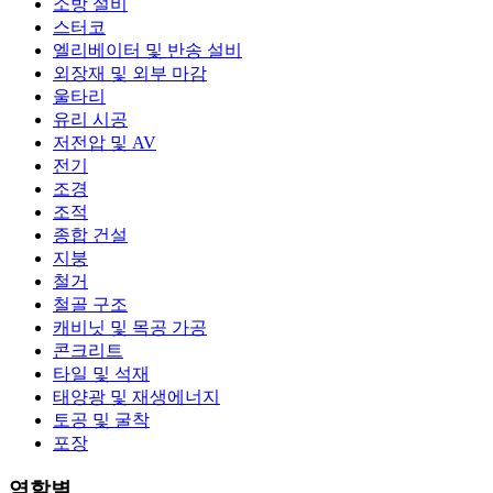
소방 설비
스터코
엘리베이터 및 반송 설비
외장재 및 외부 마감
울타리
유리 시공
저전압 및 AV
전기
조경
조적
종합 건설
지붕
철거
철골 구조
캐비닛 및 목공 가공
콘크리트
타일 및 석재
태양광 및 재생에너지
토공 및 굴착
포장
역할별