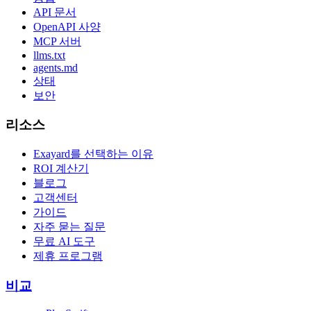
API 문서
OpenAPI 사양
MCP 서버
llms.txt
agents.md
상태
보안
리소스
Exayard를 선택하는 이유
ROI 계산기
블로그
고객센터
가이드
자주 묻는 질문
무료 AI 도구
제휴 프로그램
비교