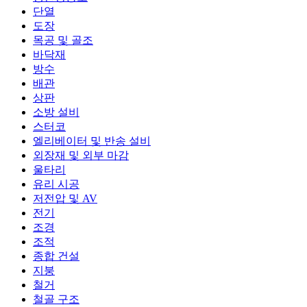
단열
도장
목공 및 골조
바닥재
방수
배관
상판
소방 설비
스터코
엘리베이터 및 반송 설비
외장재 및 외부 마감
울타리
유리 시공
저전압 및 AV
전기
조경
조적
종합 건설
지붕
철거
철골 구조