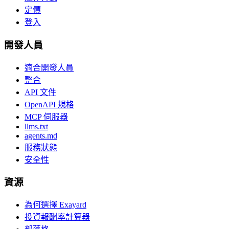
定價
登入
開發人員
適合開發人員
整合
API 文件
OpenAPI 規格
MCP 伺服器
llms.txt
agents.md
服務狀態
安全性
資源
為何選擇 Exayard
投資報酬率計算器