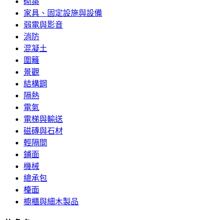
砌築
家具、固定設施與設備
弱電與影音
消防
混凝土
圍籬
景觀
結構鋼
隔熱
電氣
電梯與輸送
磁磚與石材
輕隔間
鋪面
機械
總承包
檯面
櫥櫃與細木製品