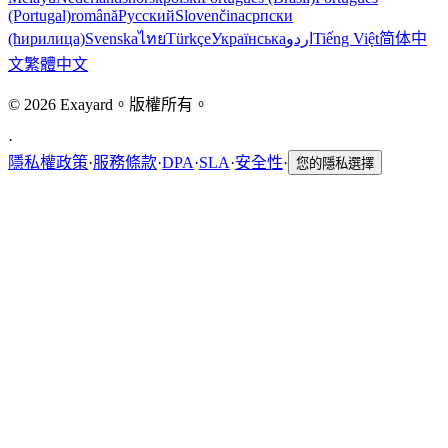
(Portugal)
română
Русский
Slovenčina
српски
(ћирилица)
Svenska
ไทย
Türkçe
Українська
اردو
Tiếng Việt
简体中
文
繁體中文
© 2026 Exayard。版權所有。
·
隱私權政策
·
服務條款
·
DPA
·
SLA
·
安全性
·
您的隱私選擇