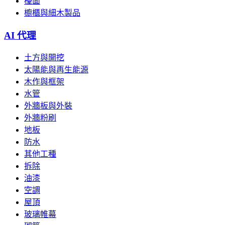
檯面
櫥櫃與細木製品
AI 代理
土方與開挖
太陽能與再生能源
木作與框架
水管
外牆板與外裝
外牆粉刷
地板
防水
其他工種
拆除
油漆
空調
屋頂
玻璃帷幕