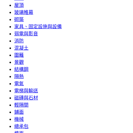
屋頂
玻璃帷幕
砌築
家具、固定設施與設備
弱電與影音
消防
混凝土
圍籬
景觀
結構鋼
隔熱
電氣
電梯與輸送
磁磚與石材
輕隔間
鋪面
機械
總承包