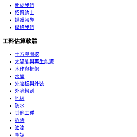
關於我們
招賢納士
媒體報導
聯絡我們
工料估算軟體
土方與開挖
太陽能與再生能源
木作與框架
水管
外牆板與外裝
外牆粉刷
地板
防水
其他工種
拆除
油漆
空調