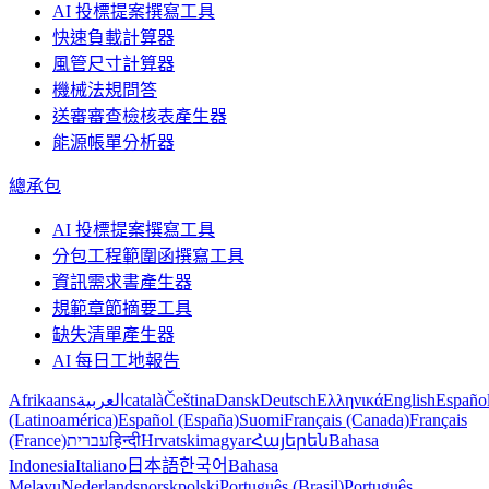
AI 投標提案撰寫工具
快速負載計算器
風管尺寸計算器
機械法規問答
送審審查檢核表產生器
能源帳單分析器
總承包
AI 投標提案撰寫工具
分包工程範圍函撰寫工具
資訊需求書產生器
規範章節摘要工具
缺失清單產生器
AI 每日工地報告
Afrikaans
العربية
català
Čeština
Dansk
Deutsch
Ελληνικά
English
Españo
(Latinoamérica)
Español (España)
Suomi
Français (Canada)
Français
(France)
עברית
हिन्दी
Hrvatski
magyar
Հայերեն
Bahasa
Indonesia
Italiano
日本語
한국어
Bahasa
Melayu
Nederlands
norsk
polski
Português (Brasil)
Português